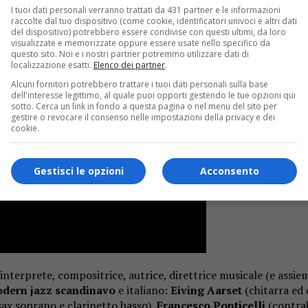
I tuoi dati personali verranno trattati da 431 partner e le informazioni
raccolte dal tuo dispositivo (come cookie, identificatori univoci e altri dati
del dispositivo) potrebbero essere condivise con questi ultimi, da loro
visualizzate e memorizzate oppure essere usate nello specifico da
questo sito. Noi e i nostri partner potremmo utilizzare dati di
localizzazione esatti.
Elenco dei partner
.
Alcuni fornitori potrebbero trattare i tuoi dati personali sulla base
dell'interesse legittimo, al quale puoi opporti gestendo le tue opzioni qui
sotto. Cerca un link in fondo a questa pagina o nel menu del sito per
gestire o revocare il consenso nelle impostazioni della privacy e dei
cookie.
Gestisci le opzioni
Acconsento
nterprete, compositrice, autrice, direttrice musicale (e assie
dern jazz scandinavo
e italiano:
Eiving Aarset
(chitarra ed 
sax soprano e clarinetto basso),
Francesco Ponticelli
(contrab