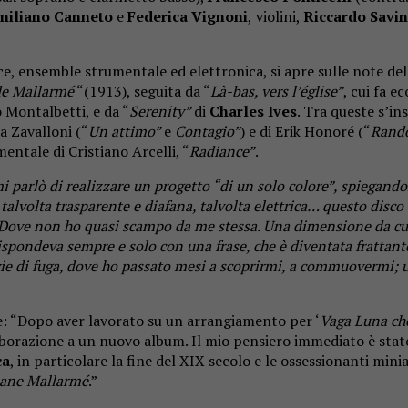
miliano Canneto
e
Federica Vignoni
,
violini,
Riccardo Savin
oce, ensemble strumentale ed elettronica, si apre sulle note de
de Mallarmé
“(1913), seguita da “
Là-bas, vers l’église”
, cui fa ec
 Montalbetti, e da “
Serenity”
di
Charles Ives
. Tra queste s’in
na Zavalloni (“
Un attimo”
e
Contagio”
) e di Erik Honoré (“
Rand
mentale di Cristiano Arcelli, “
Radiance”
.
i parlò di realizzare un progetto “di un solo colore”, spiegando
lvolta trasparente e diafana, talvolta elettrica… questo disco è l
. Dove non ho quasi scampo da me stessa. Una dimensione da cui 
ispondeva sempre e solo con una frase, che è diventata frattanto 
e di fuga, dove ho passato mesi a scoprirmi, a commuovermi; un 
one: “Dopo aver lavorato su un arrangiamento per ‘
Vaga Luna ch
laborazione a un nuovo album. Il mio pensiero immediato è stat
ca
, in particolare la fine del XIX secolo e le ossessionanti min
hane Mallarmé
.”