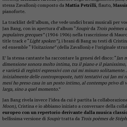
stessa Zavalloni) composto da
Mattia Petrilli
, flauto,
Massi
pianoforte.
La tracklist dell’album, che vede undici brani musicali per v
Jan Bang, con in apertura d’album “
Soupir
da
Trois poèmes 
populaires grecques”
(1904-1906) nella trascrizione di Mauro
title track e “
Light spoken”)
, i brani di Bang su testi di Cristi
ed ensemble “
Visitazione”
(della Zavalloni) e l’originale stru
E’ la stessa cantante ha raccontare la genesi del disco: “
Jan m
dimensione sonora molto intima, tra il piano e il pianissimo, ta
e varietà di registri espressivi con cui mi misuro solitamente
inizialmente delle controproposte, tutti tentativi cui Jan mi r
mesi ho preso casa in un posto intimo, al contempo privo di vi
larga, sino a quel momento.
”
Jan Bang rivela invece l’idea da cui è partita la collaborazi
Moon),
Cristina e io abbiamo iniziato a conversare della col
europeo con un repertorio derivante dalla musica classi
bellissima versione di
Soupir
tratta da
Trois poèmes de Stép