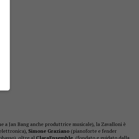
me a Jan Bang anche produttrice musicale), la Zavalloni è
elettronica),
Simone Graziano
(pianoforte e fender
basso), oltre al
ClaraEnsemble
, (fondato e guidato dalla