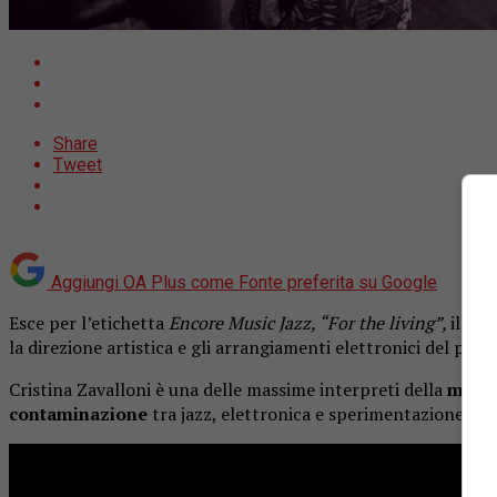
Share
Tweet
Aggiungi OA Plus come
Fonte preferita su Google
Esce per l’etichetta
Encore Music Jazz, “For the living”,
il nu
la direzione artistica e gli arrangiamenti elettronici del prog
Cristina Zavalloni è una delle massime interpreti della
music
contaminazione
tra jazz, elettronica e sperimentazione.