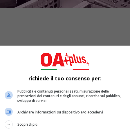
richiede il tuo consenso per:
ovo album di
Cristina Zavalloni
che vede la collaborazione di
J
etto.
Pubblicità e contenuti personalizzati, misurazione delle
prestazioni dei contenuti e degli annunci, ricerche sul pubblico,
sviluppo di servizi
a “classica” del ‘900
(spesso insieme a
Sentieri selvaggi
ed al
Archiviare informazioni su dispositivo e/o accedervi
Scopri di più