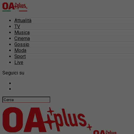
Attualità
TV
Musica
Cinema
Gossip
Moda
Sport
Live
Seguici su