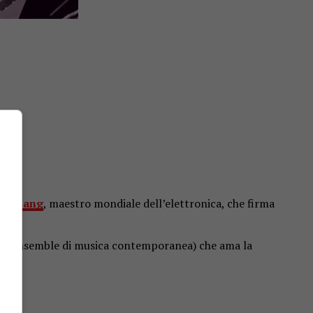
an Bang
, maestro mondiale dell’elettronica, che firma
tri ensemble di musica contemporanea) che ama la