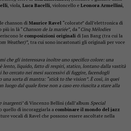
elli
, viola,
Luca Bacelli
, violoncello e
Leonora Armellini
,
lle chanson di
Maurice Ravel
“colorate” dall’elettronica di
o più in là “
Chanson de la mariée”
, da “
Cinq Mélodies
seriscono le
composizioni originali
di Jan Bang (tra cui la
om Weather)”
, tra cui sono incastonati gli originali per voce
mi che gli interessava inoltre uno specifico colore: una
ento, liquido, fatto di respiri, statico, lontano dalla vastità
ho cercato nei mesi successivi di fuggire, facendogli
una sorta di mantra: “stick to the vision”. È così, in quei
luogo dal quale forse non a caso ero riuscita a stare alla
e inargenti’
di Vincenzo Bellini (dall’album
Special
o quello di incoraggiarla a
combinare il mondo del jazz
iature vocali di Ravel che possono essere ascoltate nella