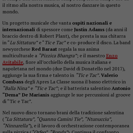
il ritmo alla nostra musica, al nostro danzare in questo
mondo.
Un progetto musicale che vanta
ospiti nazionali e
internazionali
di spessore come
Justin Adams
(da anni il
braccio destro di Robert Plant), che presta la sua chitarra
in “
Lu Sittaturu”
e “
Tic e Tac”
e co-produce il disco. La band
newyorchese
Red Baraat
regala la sua anima
multiculturale a
“Pizzica Bhangra”
; e il maestro
Enzo
Avitabile
, fiore all’occhiello della musica italiana e
napoletana nel mondo (due David di Donatello nel 2017),
aggiunge la sua firma e talento in
“Tic e Tac”
.
Valerio
Combass
degli Apres La Classe suona il basso elettrico in
“Balla Nina”
e
“Tic e Tac”
; e il batterista salentino
Antonio
“Dema” De Marianis
aggiunge le sue percussioni al groove
di “Tic e Tac”.
Nel nuovo disco tornano brani della tradizione salentina
(
“Lu Sittaturu”, “Quannu Camini Tie”, “Ntunucciu”,
“Ninnarella”
), e il lavoro di orchestrazione contemporanea
sulla pizzica (
“Orfeo”, “Ronda”
). Continua il confronto