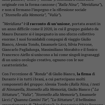
originale con la forma canzone (
“Balla Nina”, “Meridiana”
),
e non si fermano l’impegno e la riflessione sociale
(
“Stornello alla Memoria”, “Vulía”
).
“Meridiana”
è
il racconto di un’unione
, portata avanti in
un anno difficile come il 2020, in cui il gruppo guidato da
Mauro Durante si è impegnato in uno sforzo collettivo
enorme. I suoi formidabili compagni di viaggio Giulio
Bianco, Alessia Tondo, Emanuele Licci, Silvia Perrone,
Giancarlo Paglialunga, Massimiliano Morabito e il fonico
Francesco Aiello si uniscono a lui come singoli ingranaggi
di un unico orologio creativo, ognuno con le sue
caratteristiche.
Con l’eccezione di
“Ronda”
di Giulio Bianco,
la firma
di
Durante è in tutti i brani, a cui partecipano molti
componenti del gruppo: Alessia Tondo (
Balla Nina, i testi
di Ninnarella, Stornello alla Memoria
), Giulio Bianco (“
Lu
Sittaturu”, “Vulía”, “Stornello alla Memoria”
), Emanuele
Licci (“
Quannu Camini Tie”, “Lu Sittaturu”
, il bellissimo
arrangiamento di
“Meridiana”
), la danzatrice Silvia Perrone