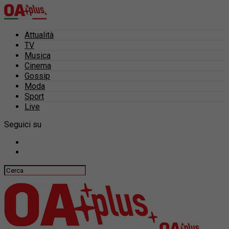
Attualità
TV
Musica
Cinema
Gossip
Moda
Sport
Live
Seguici su