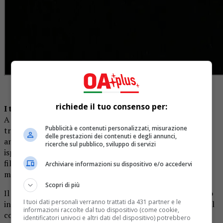
Crediti Foto: Francesco Sambati
richiede il tuo consenso per:
I temi dell’album
ruotano attorno al concetto di tempo.
A cominciare dalla particolarità del genere musicale, che
Pubblicità e contenuti personalizzati, misurazione
traduce e attualizza per l’oggi una musica e un linguaggio
delle prestazioni dei contenuti e degli annunci,
ancestrali che arrivano dal passato. Tante sono le
ricerche sul pubblico, sviluppo di servizi
ispirazioni, dalla tradizione popolare all’attualità, dalla
filosofia alla fisica, passando per la sociologia e la
Archiviare informazioni su dispositivo e/o accedervi
mitologia.
Scopri di più
Il tempo viene raccontato e indagato attraverso il dialogo
I tuoi dati personali verranno trattati da 431 partner e le
intergenerazionale (
“Balla Nina”, “Vulía”
); la mitologia e il
informazioni raccolte dal tuo dispositivo (come cookie,
confine tra la vita e la morte (
“Orfeo”, “Balla Nina”
); il
identificatori univoci e altri dati del dispositivo) potrebbero