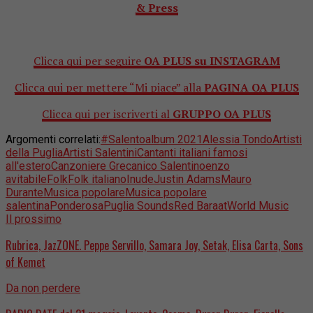
& Press
Clicca qui per seguire
OA PLUS su INSTAGRAM
Clicca qui per mettere “Mi piace” alla
PAGINA OA PLUS
Clicca qui per iscriverti al
GRUPPO OA PLUS
Argomenti correlati:
#Salento
album 2021
Alessia Tondo
Artisti
della Puglia
Artisti Salentini
Cantanti italiani famosi
all'estero
Canzoniere Grecanico Salentino
enzo
avitabile
Folk
Folk italiano
Inude
Justin Adams
Mauro
Durante
Musica popolare
Musica popolare
salentina
Ponderosa
Puglia Sounds
Red Baraat
World Music
Il prossimo
Rubrica, JazZONE. Peppe Servillo, Samara Joy, Setak, Elisa Carta, Sons
of Kemet
Da non perdere