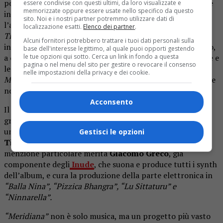
potere magico di musica e danza di annullare le distanze e
essere condivise con questi ultimi, da loro visualizzate e
memorizzate oppure essere usate nello specifico da questo
influenzare il mondo (
“Pizzica Bhangra”, “Orfeo”
). C’è
sito. Noi e i nostri partner potremmo utilizzare dati di
l’amore che nasce e quello che finisce (
“Quannu Camini
localizzazione esatti.
Elenco dei partner
.
Tie”, “Ntunucciu”
); il tempo sospeso, tra sogno e lucidità,
Alcuni fornitori potrebbero trattare i tuoi dati personali sulla
infanzia e inconscio (
“Ninnarella”
); il Sud contemporaneo,
base dell'interesse legittimo, al quale puoi opporti gestendo
le tue opzioni qui sotto. Cerca un link in fondo a questa
a cui l’Italia intera appartiene, con la sua luce abbagliante e
pagina o nel menu del sito per gestire o revocare il consenso
le ombre che inevitabilmente proietta (
“Stornello alla
nelle impostazioni della privacy e dei cookie.
Memoria”, “Vulía”
); e le riflessioni sul peso del tempo nelle
nostre vite (
“Tic e Tac”, “Meridiana”
).
Acconsento
Il mix dell’album è firmato dall’ottavo componente del
gruppo, il fonico
Francesco Aiello
, che ha saputo donare
un suono caldo, fibroso e potente. Il mastering è a cura di
Gestisci le opzioni
Tim Oliver
dei leggendari Real World Studios. Una
menzione particolare merita
Giacomo Greco
, già
componente degli
Inude
, che suona e produce tutti i synth
dell’album, e cura la produzione della parte elettronica in
“Balla Nina”, “Pizzica Bhangra”, “Lu Sittaturu” e
“Ninnarella”.
“Meridiana”
non è solo musica, ma un progetto più vasto