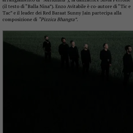
(il testo di “Balla Nina”). Enzo Avitabile è co-autore di “Tic e
Tac” e il leader dei Red Baraat Sunny Jain partecipa alla
composizione di
“Pizzica Bhangra”.