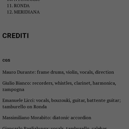
RONDA
MERIDIANA
CREDITI
CGS
Mauro Durante: frame drums, violin, vocals, direction
Giulio Bianco: recorders, whistles, clarinet, harmonica,
zampogna
Emanuele Licci: vocals, bouzouki, guitar, battente guitar;
tamburello on Ronda
Massimiliano Morabito: diatonic accordion
Giancarlo Paglialunga: vocals, tamburello, calebas