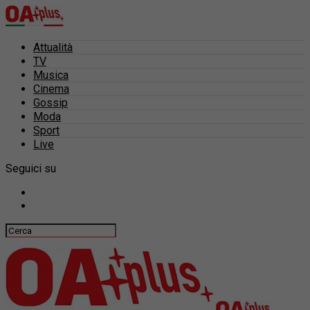
Attualità
TV
Musica
Cinema
Gossip
Moda
Sport
Live
Seguici su