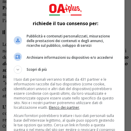
nordamericane, costruito attorno a un sample di “
The
Path
” di
Ralph MacDonald
. Il risultato è una traccia
magnetica, pensata per far ballare e trasportare
l’ascoltatore in una dimensione quasi mistica.
richiede il tuo consenso per:
Il feat di Jova con
Merk & Kremont
Pubblicità e contenuti personalizzati, misurazione
delle prestazioni dei contenuti e degli annunci,
Lorenzo Cherubini ha raccontato che l’idea del brano è
ricerche sul pubblico, sviluppo di servizi
nata dietro le quinte di un suo concerto a Milano, quando i
due producer gli hanno fatto ascoltare una base:
“
Il giorno
Archiviare informazioni su dispositivo e/o accedervi
dopo gli ho mandato un vocale con la canzone che ci ho
scritto sopra e via. In un paio di session negli hotel del
Scopri di più
tour abbiamo costruito il pezzo”
. Il titolo richiama il
I tuoi dati personali verranno trattati da 431 partner e le
“sentimento oceanico
”, un’esperienza emotiva profonda
informazioni raccolte dal tuo dispositivo (come cookie,
che, secondo Jovanotti, si può raggiungere anche
identificatori univoci e altri dati del dispositivo) potrebbero
essere condivise con questi ultimi, da loro visualizzate e
attraverso la danza estatica.
memorizzate oppure essere usate nello specifico da questo
sito. Noi e i nostri partner potremmo utilizzare dati di
L’artwork
del singolo è un omaggio visivo alla celebre
localizzazione esatti.
Elenco dei partner
.
copertina di
3 Feet High and Rising
dei De La Soul,
Alcuni fornitori potrebbero trattare i tuoi dati personali sulla
reinterpretata da Toby Mott e il collettivo The Grey
base dell'interesse legittimo, al quale puoi opporti gestendo
le tue opzioni qui sotto. Cerca un link in fondo a questa
Organisation.
pagina o nel menu del sito per gestire o revocare il consenso