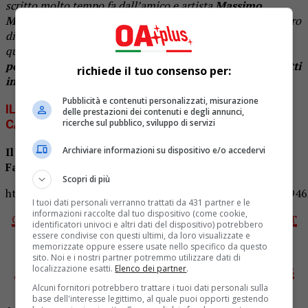
scritto molto tempo fa dall’amico e artista
Massimo
Marangio
di San Pietro Vernotico e parla del difficile lavoro
di pescatore”
spiega. E aggiunge:
“Io l’ho interpretato in
questa versione acustica e intima.
Canto per gli invisibili,
per gli ultimi della fila
ma anche per i primi,
tutti sconfitti
richiede il tuo consenso per:
in questi giorni difficili
“.
Pubblicità e contenuti personalizzati, misurazione
IL VIDEO DELLA PERFORMANCE DI ANTONIO
delle prestazioni dei contenuti e degli annunci,
ricerche sul pubblico, sviluppo di servizi
CASTRIGNANÒ
Archiviare informazioni su dispositivo e/o accedervi
Il video della performance è online sul blog
Facebook
Hit Non Hit
di
Ugo Stomeo
.
Scopri di più
https://www.facebook.com/ugostomeoblog/posts/3309694
I tuoi dati personali verranno trattati da 431 partner e le
informazioni raccolte dal tuo dispositivo (come cookie,
Clicca qui per mettere “Mi piace” al
BLOG HIT NON HIT
identificatori univoci e altri dati del dispositivo) potrebbero
essere condivise con questi ultimi, da loro visualizzate e
Clicca qui per seguire
OA PLUS su INSTAGRAM
memorizzate oppure essere usate nello specifico da questo
sito. Noi e i nostri partner potremmo utilizzare dati di
localizzazione esatti.
Elenco dei partner
.
Clicca qui per mettere “Mi piace” alla
PAGINA OA PLUS
Clicca qui per iscriverti al
GRUPPO OA PLUS
Alcuni fornitori potrebbero trattare i tuoi dati personali sulla
base dell'interesse legittimo, al quale puoi opporti gestendo