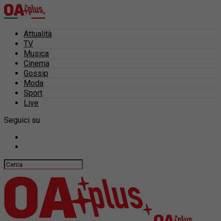
Attualità
TV
Musica
Cinema
Gossip
Moda
Sport
Live
Seguici su