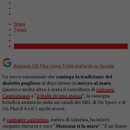
Share
Tweet
Aggiungi OA Plus come
Fonte preferita su Google
Un tocco emozionale che
coniuga la tradizione del
dialetto pugliese
al duro lavoro in
mezzo al mare
.
Questo e molto altro è stato il contributo di
Antonio
Castrignanò
a “
L’Italia in una stanza
“, la rassegna
benefica andata in onda sui canali del MEI, di OA Sport e di
OA Plus il 4 e il 5 aprile scorsi.
Il
cantante salentino
, nativo di Galatina, ha infatti
eseguito chitarra e voce “
Matonna ti lu mare
“. “
È un brano