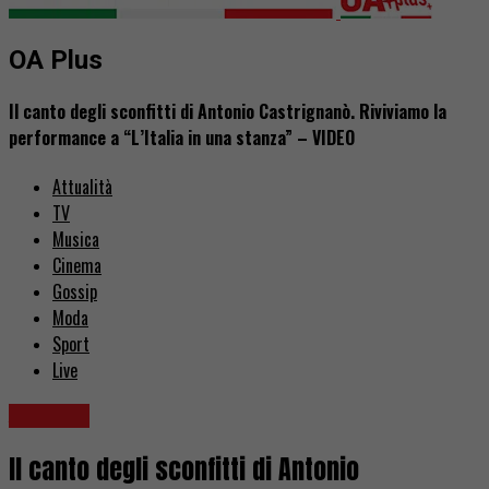
OA Plus
Il canto degli sconfitti di Antonio Castrignanò. Riviviamo la
performance a “L’Italia in una stanza” – VIDEO
Attualità
TV
Musica
Cinema
Gossip
Moda
Sport
Live
Attualità
Il canto degli sconfitti di Antonio