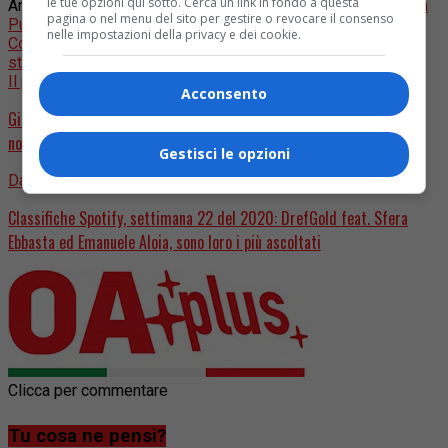
le tue opzioni qui sotto. Cerca un link in fondo a questa
Argomenti correlati:
#Salento
Antonio Castrignanò
Artisti della
pagina o nel menu del sito per gestire o revocare il consenso
Puglia
Artisti Salentini
beneficenza
Beneficenza contro il
nelle impostazioni della privacy e dei cookie.
Coronavirus
Folk
Folk italiano
Hit Non Hit
L'Italia in una
stanza
Massimo Marangio
Performance Live
Il prossimo
Acconsento
Gianluigi Paragone travolto da un’automobilista: tanto spavento ma
non è grave
Gestisci le opzioni
Da non perdere
Classifiche Spotify, settimana 22 del 2020: DrefGold feat. Sfera
Ebbasta ed Emanuele Aloia, sono loro i più ascoltati
Clicca per commentare
Tu cosa ne pensi?