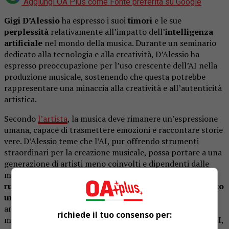
Aggiungi OA Plus come
Fonte preferita su Google
Gigi D’Alessio
ha espresso i suoi
timori
e le sue
perplessità
relativamente all’impatto dell’
intelligenza
artificiale
nel mondo della musica. Durante un seminario
dedicato alla tecnologia e alla creatività, D’Alessio ha
espresso preoccupazione per l’uso crescente dell’AI nella
produzione musicale, sostenendo che questa potrebbe
rappresentare una minaccia alla creatività e all’autenticità
artistica.
Secondo
l’artista
, la musica deve rimanere un’espressione
umana, capace di trasmettere emozioni e raccontare storie
vere. D’Alessio teme che l’AI, pur offrendo strumenti
straordinari per la creazione musicale, possa portare a una
generazione di artisti meno coinvolti e dipendenti dalle
macchine. Inoltre,
ha evidenziato il rischio di ridurre il
ruolo delle case discografiche nell’investire sul talento
umano
. Nonostante queste preoccupazioni, D’Alessio ha
anche riconosciuto il potenziale dell’AI nel supportare i
richiede il tuo consenso per:
musicisti, purché venga utilizzata con consapevolezza. L’AI,