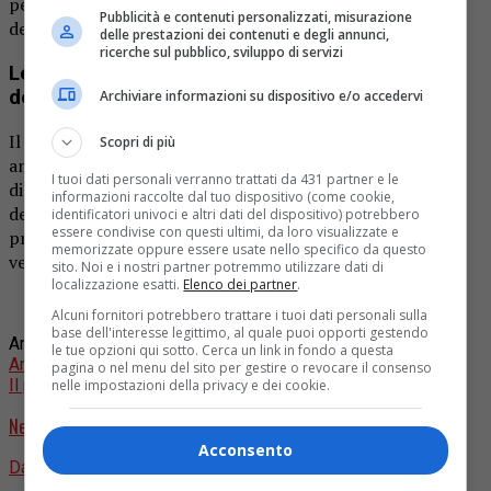
per il cantautore napoletano dev’essere un aiutante
Pubblicità e contenuti personalizzati, misurazione
dell’artista, non l’artista stesso.
delle prestazioni dei contenuti e degli annunci,
ricerche sul pubblico, sviluppo di servizi
Le preoccupazioni di Gigi D’Alessio sul ruolo
delle case discografiche
Archiviare informazioni su dispositivo e/o accedervi
Il cantante napoletano,
tra i più amati in Italia
, ha inoltre
Scopri di più
ammesso di temere uno scenario in cui le case
I tuoi dati personali verranno trattati da 431 partner e le
discografiche, attratte dal risparmio e dalla precisione
informazioni raccolte dal tuo dispositivo (come cookie,
dell’AI, possano ridurre gli investimenti nei talenti umani,
identificatori univoci e altri dati del dispositivo) potrebbero
essere condivise con questi ultimi, da loro visualizzate e
preferendo tecnologie che garantiscono produzioni più
memorizzate oppure essere usate nello specifico da questo
veloci e mirate.
sito. Noi e i nostri partner potremmo utilizzare dati di
localizzazione esatti.
Elenco dei partner
.
Alcuni fornitori potrebbero trattare i tuoi dati personali sulla
base dell'interesse legittimo, al quale puoi opporti gestendo
Argomenti correlati:
Gigi D'Alessio
Intelligenza
le tue opzioni qui sotto. Cerca un link in fondo a questa
Artificiale
Musica
pagina o nel menu del sito per gestire o revocare il consenso
Il prossimo
nelle impostazioni della privacy e dei cookie.
Neffa è tornato: pubblicato un brano prima dell’album del 18 aprile
Acconsento
Da non perdere