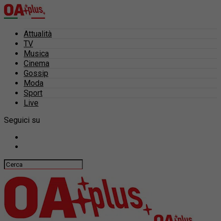
Attualità
TV
Musica
Cinema
Gossip
Moda
Sport
Live
Seguici su