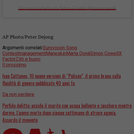
Un post condiviso da Simon Cowell (@simoncowell)
AP Photo/Peter Dejong
Argomenti correlati:
Eurovision Song
Contest
management
Maneskin
Marta Donà
Simon Cowell
X
Factor
Zitti e buoni
Il prossimo
Ivan Cattaneo, 10 nuove versioni di “Polisex”, il primo brano sulla
fluidità di genere pubblicato 40 anni fa
Da non perdere
Perfido delitto: uccide il marito con acqua bollente e zucchero mentre
dorme. L’uomo morto dopo cinque settimane di atroce agonia.
Assurdo il movente