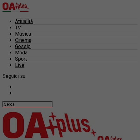
Attualità
TV
Musica
Cinema
Gossip
Moda
Sport
Live
Seguici su