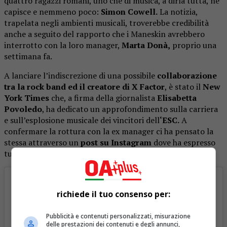
quattro ragazzi romani, uno che di musica, a dirla tutta, ne
capisce e nemmeno poco:
Simon Cowell.
La notizia,
trapelata negli ambienti musicali, troverebbe credibilità
anche a seguito del rapporto che i Maneskin avrebbero
interrotto con la loro manager,
Marta Donà,
proprio una
settimana fa.
A lanciare l’indiscrezione di una possibile
collaborazione
tra la rock band ed il creatore di X Factor
, è stato il
New
York Times
che, a firma della giornalista
Elisabetta
Povoledo
, ha dedicato un approfondimento sulla carriera
e sull’esplosione musicale dei vincitori dell
‘ESC.
A
confermare la rottura con la ex manager ci ha pensato la
stessa attraverso un
post su Instagram
dove ha espresso
tutto il rammarico per la fine del loro idillio.
richiede il tuo consenso per:
Pubblicità e contenuti personalizzati, misurazione
delle prestazioni dei contenuti e degli annunci,