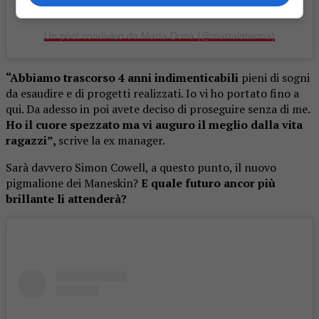
Un post condiviso da Marta Donà (@martalatarma)
“Abbiamo trascorso
4 anni indimenticabili
pieni di sogni
da esaudire e di progetti realizzati. Io vi ho portato fino a
qui. Da adesso in poi avete deciso di proseguire senza di me.
Ho il cuore spezzato ma vi auguro il meglio dalla vita
ragazzi”,
scrive la ex manager.
Sarà davvero Simon Cowell, a questo punto, il nuovo
pigmalione dei Maneskin?
E
quale futuro ancor più
brillante li attenderà?