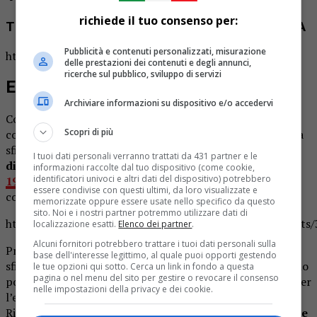
richiede il tuo consenso per:
THE WINNER IS… RIGHEIRA – VAMOS A LA PLAYA
Pubblicità e contenuti personalizzati, misurazione
https://www.youtube.com/watch?v=8jhzTM0FnMs
delle prestazioni dei contenuti e degli annunci,
ricerche sul pubblico, sviluppo di servizi
ESITO
Archiviare informazioni su dispositivo e/o accedervi
Con L’72
%
delle preferenze
, risultato del sondaggio
Scopri di più
condiviso sulla
pagina Facebook di
OA Plus
, vince la prima
sfida dei sedicesimi di finale del nuovo
contest musicale
I tuoi dati personali verranno trattati da 431 partner e le
di
OA Plus
,
SUPER TORMENTONE – Summer Hits
informazioni raccolte dal tuo dispositivo (come cookie,
identificatori univoci e altri dati del dispositivo) potrebbero
1980/2019
,
“Vamos a la playa”
dei Righeira che accede,
essere condivise con questi ultimi, da loro visualizzate e
così, agli ottavi.
memorizzate oppure essere usate nello specifico da questo
sito. Noi e i nostri partner potremmo utilizzare dati di
https://www.facebook.com/OAPlusMusicaSpettacolo/posts
localizzazione esatti.
Elenco dei partner
.
Alcuni fornitori potrebbero trattare i tuoi dati personali sulla
Proseguono inarrestabili i
Righeira
che, anche in questa
base dell'interesse legittimo, al quale puoi opporti gestendo
sfida, sconfiggono una canzone molto più recente. Il brano
le tue opzioni qui sotto. Cerca un link in fondo a questa
pagina o nel menu del sito per gestire o revocare il consenso
pop, della primavera del
1983
, è prodotto dai La Bionda per
nelle impostazioni della privacy e dei cookie.
l’etichetta CGD ed è scritto da Stefano Righi, uno dei
Righeira, Johnson. Fu il
primo vero e proprio tormentone