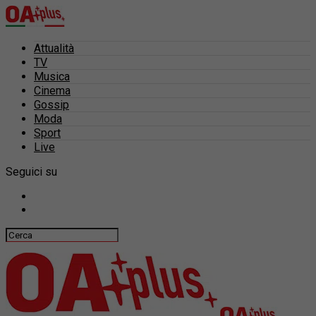
Attualità
TV
Musica
Cinema
Gossip
Moda
Sport
Live
Seguici su