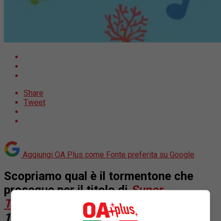
Share
Tweet
Aggiungi OA Plus come
Fonte preferita su Google
Scopriamo qual è il tormentone che
prosegue per il titolo di
Super
Tormentone
– OA PLUS Summer Hits
1980/2019