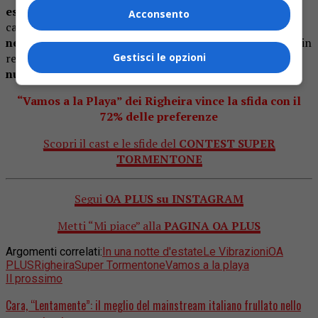
estivo
, data la ridondanza del titolo nel ritornello della
Acconsento
canzone, portando addirittura alla
coniazione del
neologismo “
tormentone
“
. Un testo che appare frivolo, in
Gestisci le opzioni
realtà va a legarsi in maniera indissolubile alla
paura del
nucleare
, che in quegli anni era crescente.
“Vamos a la Playa” dei Righeira vince la sfida con il
72% delle preferenze
Scopri il cast e le sfide del
CONTEST SUPER
TORMENTONE
Segui
OA PLUS su INSTAGRAM
Metti “Mi piace” alla
PAGINA OA PLUS
Argomenti correlati:
In una notte d'estate
Le Vibrazioni
OA
PLUS
Righeira
Super Tormentone
Vamos a la playa
Il prossimo
Cara, “Lentamente”: il meglio del mainstream italiano frullato nello