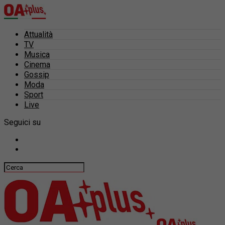
Attualità
TV
Musica
Cinema
Gossip
Moda
Sport
Live
Seguici su