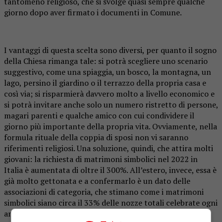
tantomeno religioso, che si svolge quasi sempre qualche
giorno dopo aver firmato i documenti in Comune.
I vantaggi di questa scelta sono diversi, per quanto il sogno
della Chiesa rimanga tale: si potrà scegliere uno scenario
suggestivo, come una spiaggia, un bosco, la montagna, un
lago, persino il giardino o il terrazzo della propria casa e
così via; si risparmierà davvero molto a livello economico e
si potrà invitare anche solo un numero ristretto di persone,
magari parenti e qualche amico con cui condividere il
giorno più importante della propria vita. Ovviamente, nella
formula rituale della coppia di sposi non vi saranno
riferimenti religiosi. Una soluzione, quindi, che attira molti
giovani: la richiesta di matrimoni simbolici nel 2022 in
Italia è aumentata di oltre il 300%. All’estero, invece, essa è
già molto gettonata e a confermarlo è un dato delle
associazioni di categoria, che stimano come i matrimoni
simbolici siano circa il 33% delle nozze totali celebrate ogni
anno nel mondo.