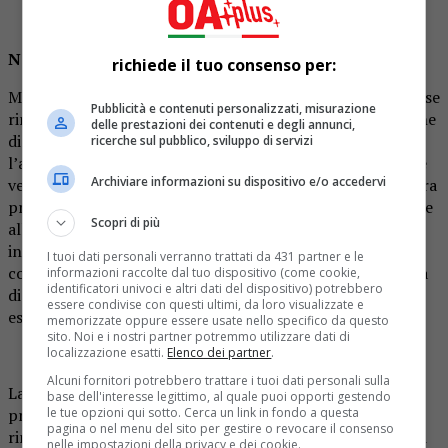
Non si rinuncia all’addio al Nubilato
richiede il tuo consenso per:
Ma un matrimonio simbolico non vuol dire per forza di cose
Pubblicità e contenuti personalizzati, misurazione
rinunciare anche a tutte le altre tradizioni che sono tipiche
delle prestazioni dei contenuti e degli annunci,
di una cerimonia tradizionale. Tra queste c’è sicuramente
ricerche sul pubblico, sviluppo di servizi
l’addio al nubilato della futura sposa, la quale è giusto che
Archiviare informazioni su dispositivo e/o accedervi
venga festeggiata da invitate, rigorosamente donne, la sera
prima delle nozze. Se non avete idea, però, di cosa regalare
Scopri di più
alla promessa sposa, possiamo dare noi alcune idee
interessanti e originali. Rimanendo sul classico, la prima
I tuoi dati personali verranno trattati da 431 partner e le
cosa che verrebbe in mente di impacchettare per la serata
informazioni raccolte dal tuo dispositivo (come cookie,
identificatori univoci e altri dati del dispositivo) potrebbero
di baldoria è un completino intimo da sposa, che potrà
essere condivise con questi ultimi, da loro visualizzate e
essere da lei utilizzato durante la prima notte di nozze.
memorizzate oppure essere usate nello specifico da questo
sito. Noi e i nostri partner potremmo utilizzare dati di
localizzazione esatti.
Elenco dei partner
.
Alcuni fornitori potrebbero trattare i tuoi dati personali sulla
La faccia sorpresa, divertita e imbarazzata della
base dell'interesse legittimo, al quale puoi opporti gestendo
protagonista sarà assicurata. Altrimenti, sempre per
le tue opzioni qui sotto. Cerca un link in fondo a questa
pagina o nel menu del sito per gestire o revocare il consenso
rimanere nell’ambito del classico, ma passando su oggetti
nelle impostazioni della privacy e dei cookie.