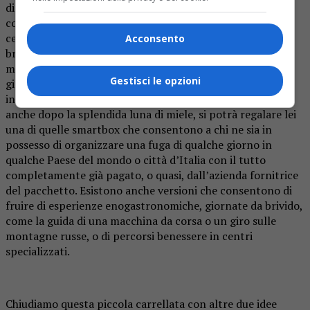
di un certo valore, si potrebbe pensare di regalare alla
convolante a nozze un gioiello per il giorno della
cerimonia: una parure, degli orecchini, una collana o un
Acconsento
bracciale, come il
bracciale con diamanti di Recarlo
,
marchio conosciuto per la sua prestigiosità in tema di
Gestisci le opzioni
gioielleria, faranno sempre la loro gran bella figura. Se,
invece, si vuole dare alla sposa un incentivo per viaggiare
anche dopo la splendida luna di miele, si potrà regalare lei
una di quelle smartbox che consentono a chi ne sia in
possesso di organizzare una fuga di qualche giorno in
qualche Paese del mondo o città d’Italia con il tutto
completamente già pagato, o quasi, dall’azienda fornitrice
del pacchetto. Esistono anche versioni che consentono di
fruire di esperienze enogastronomiche, giornate da brivido,
come la guida di una macchina da corsa o un giro sulle
montagne russe, o di percorsi benessere in centri
specializzati.
Chiudiamo questa piccola carrellata con altre due idee