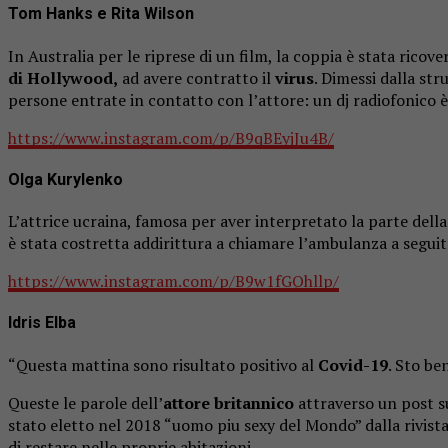
Tom Hanks e Rita Wilson
In Australia per le riprese di un film, la coppia è stata ricov
di Hollywood,
ad avere contratto il
virus
. Dimessi dalla st
persone entrate in contatto con l’attore: un dj radiofonico 
https://www.instagram.com/p/B9qBEyjJu4B/
Olga Kurylenko
L’attrice ucraina, famosa per aver interpretato la parte della 
è stata costretta addirittura a chiamare l’ambulanza a segui
https://www.instagram.com/p/B9w1fGQhllp/
Idris Elba
“Questa mattina sono risultato positivo al
Covid-19
. Sto be
Queste le parole dell’
attore britannico
attraverso un post 
stato eletto nel 2018 “uomo piu sexy del Mondo” dalla rivista
di restare nelle proprie abitazioni.