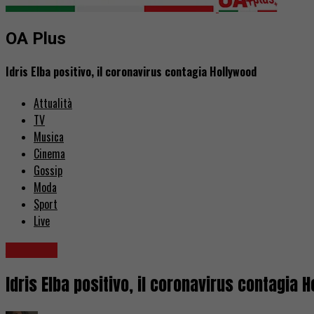
OA Plus
Idris Elba positivo, il coronavirus contagia Hollywood
Attualità
TV
Musica
Cinema
Gossip
Moda
Sport
Live
Attualità
Idris Elba positivo, il coronavirus contagia 