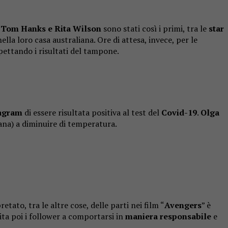
.
Tom Hanks e Rita Wilson
sono stati così i primi, tra le
star
ella loro casa australiana. Ore di attesa, invece, per le
pettando i risultati del tampone.
agram
di essere risultata positiva al test del
Covid-19
.
Olga
na) a diminuire di temperatura.
etato, tra le altre cose, delle parti nei film “
Avengers
” è
ita poi i follower a comportarsi in
maniera responsabile
e