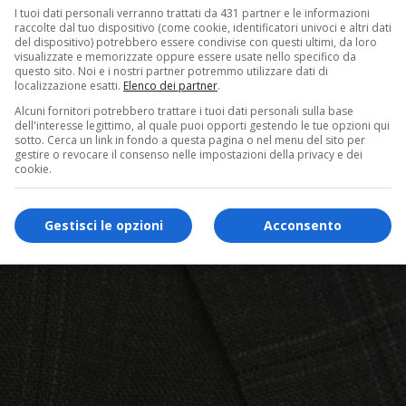
I tuoi dati personali verranno trattati da 431 partner e le informazioni
raccolte dal tuo dispositivo (come cookie, identificatori univoci e altri dati
del dispositivo) potrebbero essere condivise con questi ultimi, da loro
visualizzate e memorizzate oppure essere usate nello specifico da
questo sito. Noi e i nostri partner potremmo utilizzare dati di
localizzazione esatti.
Elenco dei partner
.
Alcuni fornitori potrebbero trattare i tuoi dati personali sulla base
dell'interesse legittimo, al quale puoi opporti gestendo le tue opzioni qui
sotto. Cerca un link in fondo a questa pagina o nel menu del sito per
gestire o revocare il consenso nelle impostazioni della privacy e dei
cookie.
Gestisci le opzioni
Acconsento