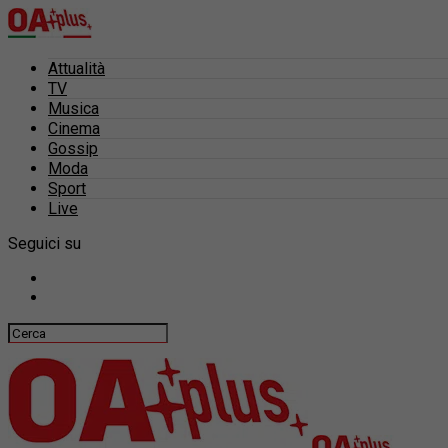
Attualità
TV
Musica
Cinema
Gossip
Moda
Sport
Live
Seguici su