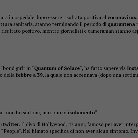
erata in ospedale dopo essere risultata positiva al
coronavirus
ruttura sanitaria, stanno terminando il periodo di
quarantena
n
è risultato positivo, mentre giornalisti e cameraman stanno as
“bond girl” in “
Quantum of Solace
“, ha fatto sapere via
Inst
to della
febbre a 39,
la quale non accennava (dopo una settima
ne, non ho sintomi, ma sono in
isolamento
“.
su
twitter
. Il divo di Hollywood, 47 anni, famoso per aver interpr
 “People”. Nel filmato specifica di non aver alcun sintomo. Inv