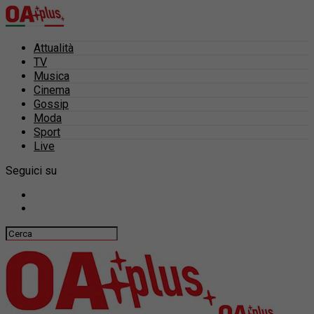
Attualità
TV
Musica
Cinema
Gossip
Moda
Sport
Live
Seguici su