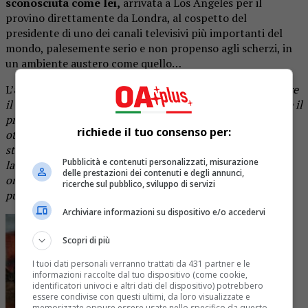
sconosciuta come lei,
arrivata a Los Angeles per il
provino direttamente da Londra, al cospetto del
presidente di uno dei canali televisivi più importanti del
mondo, palesemente serio e non propenso agli scherzi, in
un ambiente austero come quello…
L’autore ha aggiunto: “
(Quando Emilia ha cominciato a fare
il robot) lo ha fatto con impegno e lo ha fatto bene e anche il
presidente (HBO) non ha avuto scelta che sorridere. Ha
richiede il tuo consenso per:
ottenuto il lavoro dieci secondi dopo che ha lasciato la
stanza e noi due siamo corsi a dirglielo, prima che lei
Pubblicità e contenuti personalizzati, misurazione
lasciasse l’edificio, perché lasciarla salire su un volo di 11
delle prestazioni dei contenuti e degli annunci,
ore senza che sapesse come era andata ci sembrava una
ricerche sul pubblico, sviluppo di servizi
punizione crudele
”.
Archiviare informazioni su dispositivo e/o accedervi
Scopri di più
I tuoi dati personali verranno trattati da 431 partner e le
informazioni raccolte dal tuo dispositivo (come cookie,
identificatori univoci e altri dati del dispositivo) potrebbero
essere condivise con questi ultimi, da loro visualizzate e
memorizzate oppure essere usate nello specifico da questo