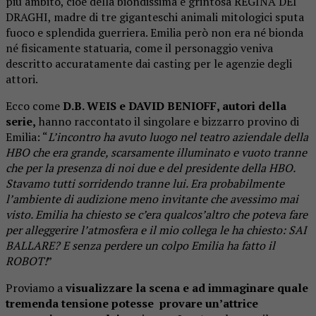
più ambito, cioè della biondissima e grintosa REGINA DEI
DRAGHI, madre di tre giganteschi animali mitologici sputa
fuoco e splendida guerriera. Emilia però non era né bionda
né fisicamente statuaria, come il personaggio veniva
descritto accuratamente dai casting per le agenzie degli
attori.
Ecco come
D.B. WEIS e DAVID BENIOFF, autori della
serie,
hanno raccontato il singolare e bizzarro provino di
Emilia: “
L’incontro ha avuto luogo nel teatro aziendale della
HBO che era grande, scarsamente illuminato e vuoto tranne
che per la presenza di noi due e del presidente della HBO.
Stavamo tutti sorridendo tranne lui. Era probabilmente
l’ambiente di audizione meno invitante che avessimo mai
visto. Emilia ha chiesto se c’era qualcos’altro che poteva fare
per alleggerire l’atmosfera e il mio collega le ha chiesto: SAI
BALLARE? E senza perdere un colpo Emilia ha fatto il
ROBOT!
”
Proviamo a
visualizzare la scena e ad immaginare quale
tremenda tensione potesse provare un’attrice