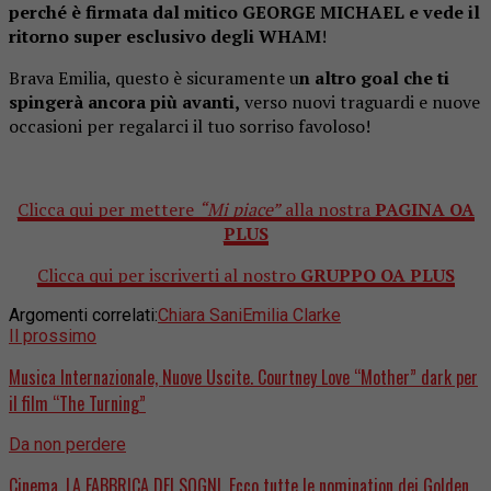
perché è firmata dal mitico GEORGE MICHAEL e vede il
ritorno super esclusivo degli WHAM
!
Brava Emilia, questo è sicuramente u
n altro goal che ti
spingerà ancora più avanti,
verso nuovi traguardi e nuove
occasioni per regalarci il tuo sorriso favoloso!
Clicca qui per mettere
“Mi piace”
alla nostra
PAGINA OA
PLUS
Clicca qui per iscriverti al nostro
GRUPPO OA PLUS
Argomenti correlati:
Chiara Sani
Emilia Clarke
Il prossimo
Musica Internazionale, Nuove Uscite. Courtney Love “Mother” dark per
il film “The Turning”
Da non perdere
Cinema, LA FABBRICA DEI SOGNI. Ecco tutte le nomination dei Golden