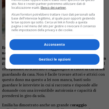
sito. Noi e i nostri partner potremmo utilizzare dati di
localizzazione esatti.
Elenco dei partner
.
Alcuni fornitori potrebbero trattare i tuoi dati personali sulla
base dell'interesse legittimo, al quale puoi opporti gestendo
le tue opzioni qui sotto. Cerca un link in fondo a questa
pagina o nel menu del sito per gestire o revocare il consenso
nelle impostazioni della privacy e dei cookie.
Acconsento
Emilia riscosse subito un successo planetario grazie
non solo alla sua fantastica interpretazione della
madre dei draghi ma anche alla sua innata empatia con
Gestisci le opzioni
il pubblico,
a quella speciale luce negli occhi che riesce ad
oltrepassare lo schermo e raggiungere il cuore di chi la sta
guardando da casa. Non è facile trovare attori e attrici con
questo dono ma questo a lei non manca, basti solo
guardare le interviste in cui si racconta e risponde alle
domande con una irresistibile autoironia e capacità di
prendersi in giro da sola.
Emilia ha dimostrato anche un grande c
oraggio