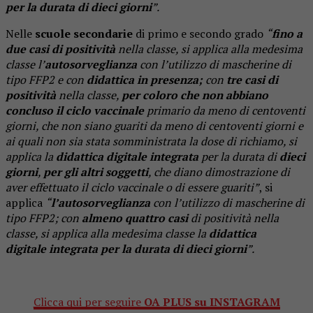
per la durata di
dieci giorni
”.
Nelle
scuole secondarie
di primo e secondo grado
“
fino a
due casi di positività
nella classe, si applica alla medesima
classe l’
autosorveglianza
con l’utilizzo di mascherine di
tipo FFP2 e con
didattica in presenza;
con
tre casi di
positività
nella classe,
per coloro che non abbiano
concluso il ciclo vaccinale
primario da meno di centoventi
giorni, che non siano guariti da meno di centoventi giorni e
ai quali non sia stata somministrata la dose di richiamo, si
applica la
didattica digitale integrata
per la durata di
dieci
giorni
,
per gli altri soggetti
, che diano dimostrazione di
aver effettuato il ciclo vaccinale o di essere guariti”
, si
applica
“
l’autosorveglianza
con l’utilizzo di mascherine di
tipo FFP2; con
almeno quattro casi
di positività nella
classe, si applica alla medesima classe la
didattica
digitale
integrata per la durata di dieci giorni
”.
Clicca qui per seguire
OA PLUS su INSTAGRAM