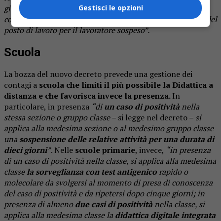
giorni rinnovabili fino al 31 marzo 2022, senza
Gestisci le opzioni
conseguenze disciplinari e con diritto alla conservazione del
posto di lavoro per il lavoratore sospeso”.
Scuola
La bozza del nuovo decreto prevede una gestione dei
contagi a
scuola che limiti il più possibile la Didattica a
distanza e che favorisca invece la presenza.
In
particolare, in presenza
“di
un caso di positività
nella
stessa sezione o gruppo classe
– si legge nel decreto –
si
applica alla medesima sezione o al medesimo gruppo classe
una
sospensione delle relative attività per una
durata di
dieci giorni
”
. Nelle
scuole primarie
, invece,
“in presenza
di un caso di positività nella classe, si applica alla medesima
classe
la sorveglianza con test antigenico
rapido o
molecolare da svolgersi al momento di presa di conoscenza
del caso di positività e da ripetersi dopo cinque giorni; in
presenza di almeno
due casi di positività
nella classe, si
applica alla medesima classe la
didattica digitale integrata