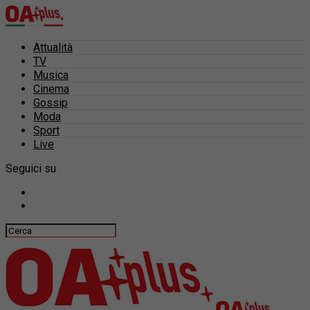
Attualità
TV
Musica
Cinema
Gossip
Moda
Sport
Live
Seguici su