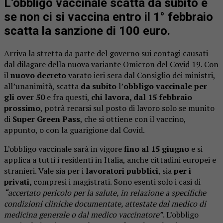
L’obbligo vaccinale scatta da subito e
se non ci si vaccina entro il 1° febbraio
scatta la sanzione di 100 euro.
Arriva la stretta da parte del governo sui contagi causati
dal dilagare della nuova variante Omicron del Covid 19. Con
il
nuovo decreto
varato ieri sera dal Consiglio dei ministri,
all’unanimità, scatta
da subito
l’
obbligo vaccinale per
gli over 50
e fra questi,
chi lavora, dal 15 febbraio
prossimo
, potrà recarsi sul posto di lavoro solo se munito
di
Super Green Pass
, che si ottiene con il vaccino,
appunto, o con la guarigione dal Covid.
L’obbligo vaccinale sarà in vigore
fino al 15 giugno
e si
applica a tutti i residenti in Italia, anche cittadini europei e
stranieri. Vale sia per i
lavoratori pubblici
, sia
per i
privati,
compresi i magistrati. Sono esenti solo i casi di
“accertato pericolo per la salute, in relazione a specifiche
condizioni cliniche documentate, attestate dal medico di
medicina generale o dal medico vaccinatore”
. L’obbligo