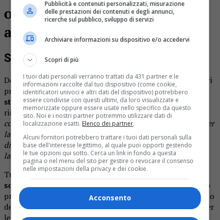
Pubblicità e contenuti personalizzati, misurazione
obbligo, invece, per accedere
delle prestazioni dei contenuti e degli annunci,
ricerche sul pubblico, sviluppo di servizi
ad alimentari e farmacie.
Archiviare informazioni su dispositivo e/o accedervi
Super Green Pass sui luoghi di lavoro
Scopri di più
I tuoi dati personali verranno trattati da 431 partner e le
Dopo
cinque giorni
di
assenza ingiustificata,
i lavoratori
informazioni raccolte dal tuo dispositivo (come cookie,
privi di Green Pass potranno
essere sospesi senza
identificatori univoci e altri dati del dispositivo) potrebbero
essere condivise con questi ultimi, da loro visualizzate e
stipendio
dal datore di lavoro fino
a dieci
giorni
(ma
memorizzate oppure essere usate nello specifico da questo
rinnovabili fino al 31 marzo 2022)
“per la durata
sito. Noi e i nostri partner potremmo utilizzare dati di
corrispondente a quella del contratto di lavoro stipulato per
localizzazione esatti.
Elenco dei partner
.
la sostituzione”
. La sospensione è
“senza conseguenze
Alcuni fornitori potrebbero trattare i tuoi dati personali sulla
disciplinari e con
diritto alla conservazione del posto
di
base dell'interesse legittimo, al quale puoi opporti gestendo
le tue opzioni qui sotto. Cerca un link in fondo a questa
lavoro per il lavoratore sospeso”.
pagina o nel menu del sito per gestire o revocare il consenso
nelle impostazioni della privacy e dei cookie.
Tutte le imprese
potranno sostituire i lavoratori
sospesi
perché sprovvisti di certificazione verde Covid. Lo
prevede la bozza del nuovo decreto sul tavolo del Consiglio
Acconsento
dei ministri che estende la misura inizialmente prevista per
le Pmi fino a 15 dipendenti. La sostituzione rimane di
“10