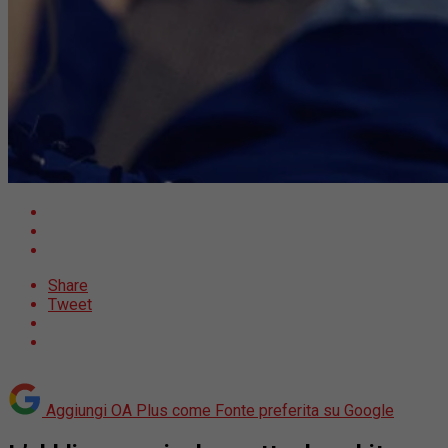
Share
Tweet
Aggiungi OA Plus come
Fonte preferita su Google