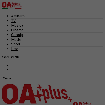
Attualità
TV
Musica
Cinema
Gossip
Moda
Sport
Live
Seguici su