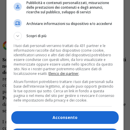
Pubblicità e contenuti personalizzati, misurazione
delle prestazioni dei contenuti e degli annunci,
ricerche sul pubblico, sviluppo di servizi
Share
Tweet
Archiviare informazioni su dispositivo e/o accedervi
Scopri di più
I tuoi dati personali verranno trattati da 431 partner e le
Aggiungi OA Plus come
Fonte preferita su Google
informazioni raccolte dal tuo dispositivo (come cookie,
identificatori univoci e altri dati del dispositivo) potrebbero
Sono stati in tutto 8 i decessi per Coronavirus registrati
essere condivise con questi ultimi, da loro visualizzate e
memorizzate oppure essere usate nello specifico da questo
nei bambini e nei ragazzi da 0 a 19 anni
dall’inizio
sito. Noi e i nostri partner potremmo utilizzare dati di
dell’epidemia,
a fronte degli oltre 52.000 decessi
localizzazione esatti.
Elenco dei partner
.
registrati tra gli adulti. Il numero complessivo dei
Alcuni fornitori potrebbero trattare i tuoi dati personali sulla
contagiati in questa fascia d’età, invece, è stato 149.219,
base dell'interesse legittimo, al quale puoi opporti gestendo
pari al 12,2% del totale. Lo rivela la
Società Italiana di
le tue opzioni qui sotto. Cerca un link in fondo a questa
pagina o nel menu del sito per gestire o revocare il consenso
Pediatri
(Sip), sulla base degli ultimi dati forniti
nelle impostazioni della privacy e dei cookie.
dall’Istituto Superiore di Sanità aggiornati al 18 novembre
scorso.
Acconsento
I dati sono stati resi pubblici dalla Sip in occasione della
conferenza stampa di presentazione del Congresso