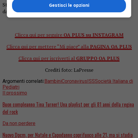
Straordinario Digitale “La Pediatria italiana e la Pandemia
Gestisci le opzioni
da Sars-CoV-2”.
Clicca qui per seguire
OA PLUS su INSTAGRAM
Clicca qui per mettere “Mi piace” alla
PAGINA OA PLUS
Clicca qui per iscriverti al
GRUPPO OA PLUS
Crediti foto: LaPresse
Argomenti correlati:
Bambini
Coronavirus
ISS
Società Italiana di
Pediatri
Il prossimo
Buon compleanno Tina Turner! Una playlist per gli 81 anni della regina
del rock
Da non perdere
Nuovo Dpcm, per Natale e Capodanno coprifuoco alle 21, ma si studia