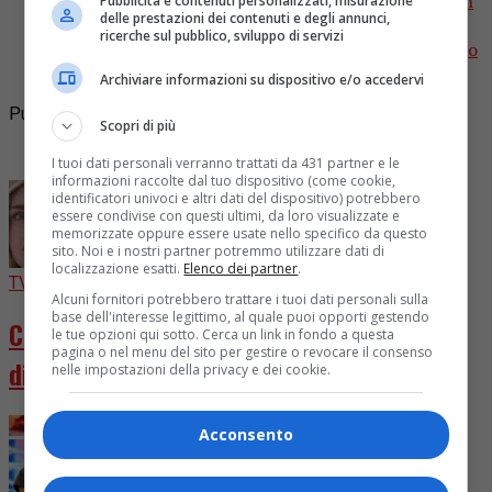
Dopo il grande successo de L’Italia in una Stanza con
Pubblicità e contenuti personalizzati, misurazione
delle prestazioni dei contenuti e degli annunci,
235mila spettatori, 400 contributi video, 1.500
ricerche sul pubblico, sviluppo di servizi
personaggi e musicisti del mondo della musica e dello
sport...
Archiviare informazioni su dispositivo e/o accedervi
Pubblicità
Scopri di più
I più letti
I tuoi dati personali verranno trattati da 431 partner e le
informazioni raccolte dal tuo dispositivo (come cookie,
identificatori univoci e altri dati del dispositivo) potrebbero
essere condivise con questi ultimi, da loro visualizzate e
memorizzate oppure essere usate nello specifico da questo
sito. Noi e i nostri partner potremmo utilizzare dati di
localizzazione esatti.
Elenco dei partner
.
TV
6 giorni fa
Alcuni fornitori potrebbero trattare i tuoi dati personali sulla
base dell'interesse legittimo, al quale puoi opporti gestendo
Chiara Ferragni diventa attrice in “Come
le tue opzioni qui sotto. Cerca un link in fondo a questa
pagina o nel menu del sito per gestire o revocare il consenso
distruggere l’ex”
nelle impostazioni della privacy e dei cookie.
Acconsento