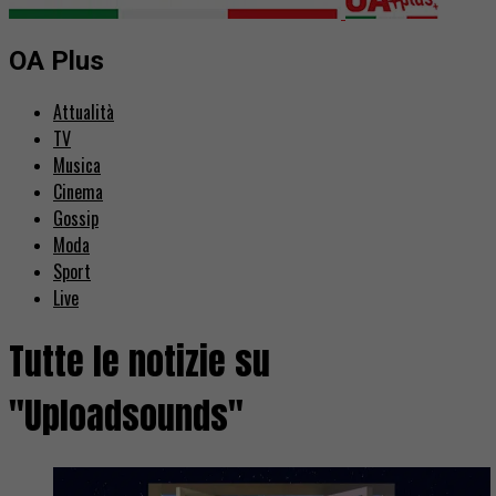
OA Plus
Attualità
TV
Musica
Cinema
Gossip
Moda
Sport
Live
Tutte le notizie su
"Uploadsounds"