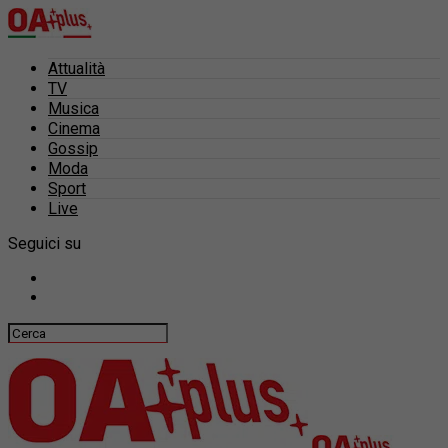
Attualità
TV
Musica
Cinema
Gossip
Moda
Sport
Live
Seguici su