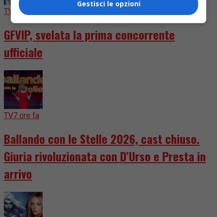
Gestisci le opzioni
TV
5 giorni fa
GFVIP, svelata la prima concorrente
ufficiale
TV
7 ore fa
Ballando con le Stelle 2026, cast chiuso.
Giuria rivoluzionata con D’Urso e Presta in
arrivo