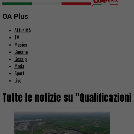
OA Plus
Attualità
TV
Musica
Cinema
Gossip
Moda
Sport
Live
Tutte le notizie su "Qualificazion