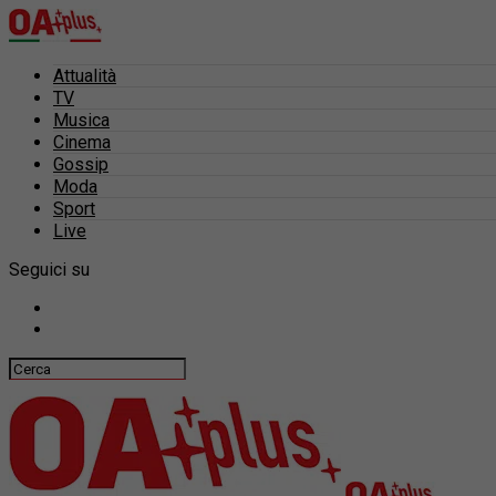
Attualità
TV
Musica
Cinema
Gossip
Moda
Sport
Live
Seguici su