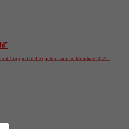
hi”
er il Gruppo C delle qualificazioni al Mondiale 2022...