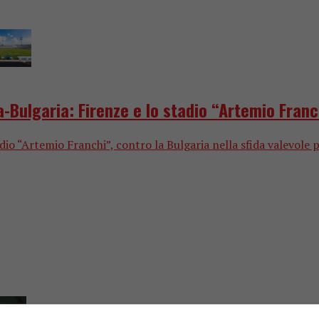
a-Bulgaria: Firenze e lo stadio “Artemio Franc
dio “Artemio Franchi”, contro la Bulgaria nella sfida valevole p