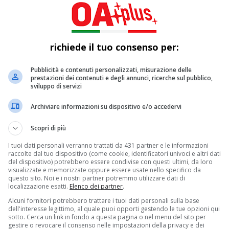
mondiali in DIRETTA. Gli Azzurri vincono ancor
richiede il tuo consenso per:
ie per averci seguito e appuntamento al prossimo LIVE! 22.
Pubblicità e contenuti personalizzati, misurazione delle
prestazioni dei contenuti e degli annunci, ricerche sul pubblico,
sviluppo di servizi
Archiviare informazioni su dispositivo e/o accedervi
Scopri di più
I tuoi dati personali verranno trattati da 431 partner e le informazioni
raccolte dal tuo dispositivo (come cookie, identificatori univoci e altri dati
del dispositivo) potrebbero essere condivise con questi ultimi, da loro
visualizzate e memorizzate oppure essere usate nello specifico da
questo sito. Noi e i nostri partner potremmo utilizzare dati di
localizzazione esatti.
Elenco dei partner
.
Alcuni fornitori potrebbero trattare i tuoi dati personali sulla base
dell'interesse legittimo, al quale puoi opporti gestendo le tue opzioni qui
sotto. Cerca un link in fondo a questa pagina o nel menu del sito per
gestire o revocare il consenso nelle impostazioni della privacy e dei