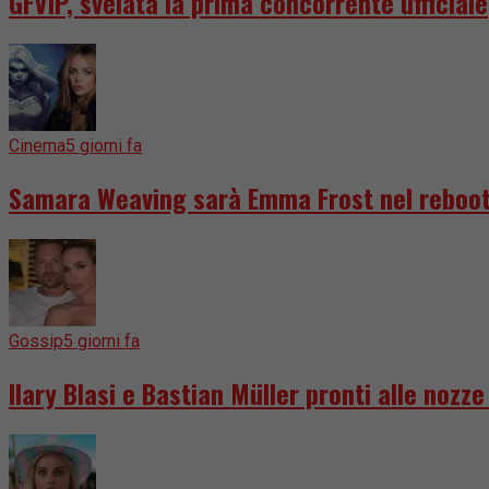
GFVIP, svelata la prima concorrente ufficiale
Cinema
5 giorni fa
Samara Weaving sarà Emma Frost nel reboot
Gossip
5 giorni fa
Ilary Blasi e Bastian Müller pronti alle nozz