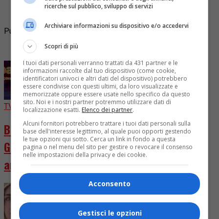
acuta due settimane fa, ma pochi giorni addietro si è
ricerche sul pubblico, sviluppo di servizi
sentita di nuovo poco bene. Rinviato il concerto...
Archiviare informazioni su dispositivo e/o accedervi
Pubblicità
Scopri di più
I più letti
I tuoi dati personali verranno trattati da 431 partner e le
informazioni raccolte dal tuo dispositivo (come cookie,
identificatori univoci e altri dati del dispositivo) potrebbero
essere condivise con questi ultimi, da loro visualizzate e
memorizzate oppure essere usate nello specifico da questo
sito. Noi e i nostri partner potremmo utilizzare dati di
TV
2 giorni fa
localizzazione esatti.
Elenco dei partner
.
Alcuni fornitori potrebbero trattare i tuoi dati personali sulla
Ballando con le Stelle 2026, cast chiuso.
base dell'interesse legittimo, al quale puoi opporti gestendo
le tue opzioni qui sotto. Cerca un link in fondo a questa
Giuria rivoluzionata con D’Urso e Presta in
pagina o nel menu del sito per gestire o revocare il consenso
nelle impostazioni della privacy e dei cookie.
arrivo
Acconsento
Gestisci le opzioni