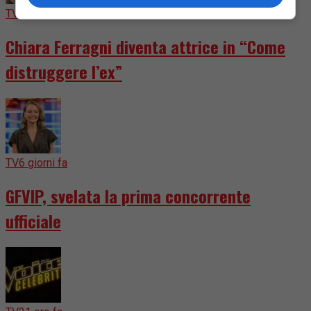
TV
7 giorni fa
Chiara Ferragni diventa attrice in “Come
distruggere l’ex”
TV
6 giorni fa
GFVIP, svelata la prima concorrente
ufficiale