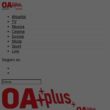
Attualità
TV
Musica
Cinema
Gossip
Moda
Sport
Live
Seguici su