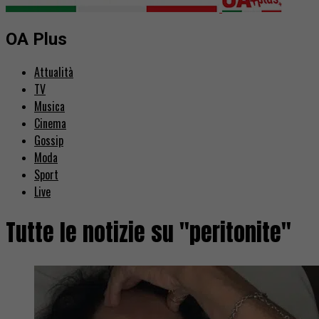
OA Plus
Attualità
TV
Musica
Cinema
Gossip
Moda
Sport
Live
Tutte le notizie su "peritonite"