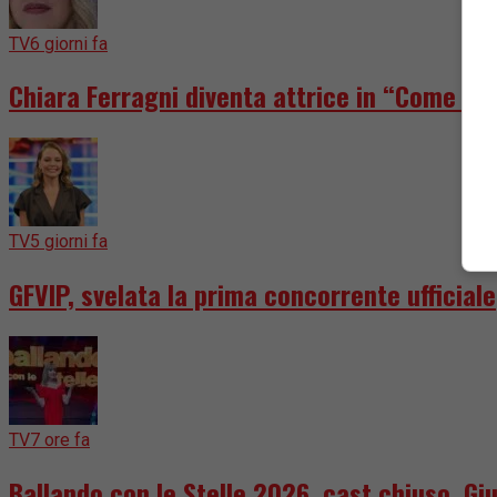
TV
6 giorni fa
Chiara Ferragni diventa attrice in “Come dis
TV
5 giorni fa
GFVIP, svelata la prima concorrente ufficiale
TV
7 ore fa
Ballando con le Stelle 2026, cast chiuso. Giu