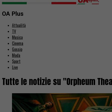
OA Plus
Attualità
TV
Musica
Cinema
Gossip
Moda
Sport
Live
Tutte le notizie su "Orpheum The