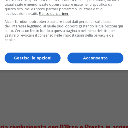
visualizzate e memorizzate oppure essere usate nello specifico da
questo sito. Noi e i nostri partner potremmo utilizzare dati di
localizzazione esatti.
Elenco dei partner
.
Alcuni fornitori potrebbero trattare i tuoi dati personali sulla base
truggere l’ex”
dell'interesse legittimo, al quale puoi opporti gestendo le tue opzioni qui
sotto. Cerca un link in fondo a questa pagina o nel menu del sito per
gestire o revocare il consenso nelle impostazioni della privacy e dei
cookie.
Gestisci le opzioni
Acconsento
ria rivoluzionata con D’Urso e Presta in arriv