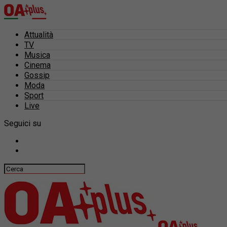
Attualità
TV
Musica
Cinema
Gossip
Moda
Sport
Live
Seguici su