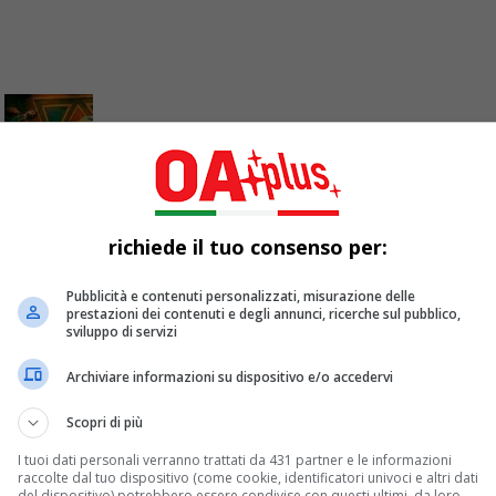
l Blues Challenge
richiede il tuo consenso per:
Pubblicità e contenuti personalizzati, misurazione delle
lues Challenge di Memphis è un'opportunità straordinaria per g
prestazioni dei contenuti e degli annunci, ricerche sul pubblico,
sviluppo di servizi
Archiviare informazioni su dispositivo e/o accedervi
Scopri di più
I tuoi dati personali verranno trattati da 431 partner e le informazioni
raccolte dal tuo dispositivo (come cookie, identificatori univoci e altri dati
del dispositivo) potrebbero essere condivise con questi ultimi, da loro