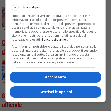
I più letti
Scopri di più
I tuoi dati personali verranno trattati da 431 partner e le
informazioni raccolte dal tuo dispositivo (come cookie,
identificatori univoci e altri dati del dispositivo) potrebbero
essere condivise con questi ultimi, da loro visualizzate e
TV
4 giorni fa
memorizzate oppure essere usate nello specifico da questo
sito. Noi e i nostri partner potremmo utilizzare dati di
localizzazione esatti.
Elenco dei partner
.
Chiara Ferragni diventa attrice in “Come
Alcuni fornitori potrebbero trattare i tuoi dati personali sulla
distruggere l’ex”
base dell'interesse legittimo, al quale puoi opporti gestendo
le tue opzioni qui sotto. Cerca un link in fondo a questa
pagina o nel menu del sito per gestire o revocare il consenso
nelle impostazioni della privacy e dei cookie.
Acconsento
TV
3 giorni fa
Gestisci le opzioni
GFVIP, svelata la prima concorrente
ufficiale