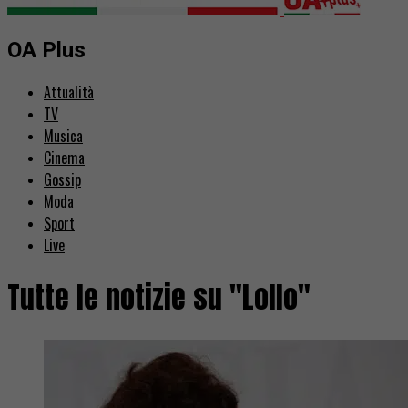
OA Plus
Attualità
TV
Musica
Cinema
Gossip
Moda
Sport
Live
Tutte le notizie su "Lollo"