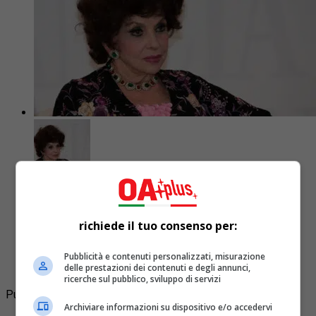
Cinema
4 anni fa
Addio Lollo, mondo del cinema in lutto
richiede il tuo consenso per:
Morta Gina Lollobrigida detta Lollo, una delle più
Pubblicità e contenuti personalizzati, misurazione
grandi interpreti del cinema italiano
delle prestazioni dei contenuti e degli annunci,
ricerche sul pubblico, sviluppo di servizi
Pubblicità
Archiviare informazioni su dispositivo e/o accedervi