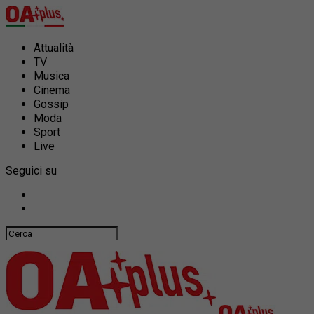
Attualità
TV
Musica
Cinema
Gossip
Moda
Sport
Live
Seguici su