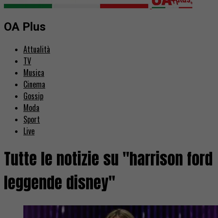
OA Plus
Attualità
TV
Musica
Cinema
Gossip
Moda
Sport
Live
Tutte le notizie su "harrison ford
leggende disney"