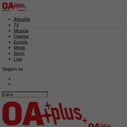
Attualità
TV
Musica
Cinema
Gossip
Moda
Sport
Live
Seguici su