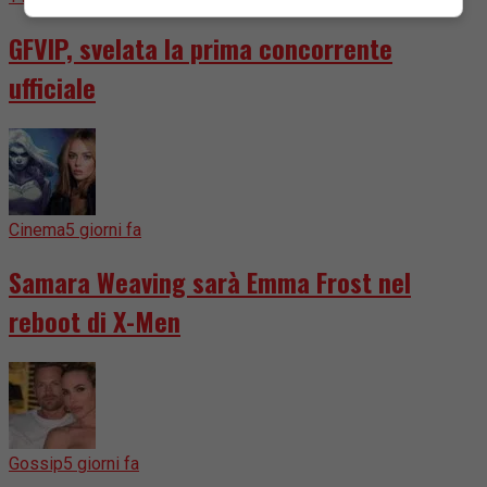
GFVIP, svelata la prima concorrente
ufficiale
Cinema
5 giorni fa
Samara Weaving sarà Emma Frost nel
reboot di X-Men
Gossip
5 giorni fa