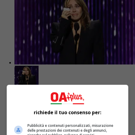
Cinema
2 anni fa
Miley Cyrus ed Harrison Ford sono
richiede il tuo consenso per:
ufficialmente Leggende Disney
Pubblicità e contenuti personalizzati, misurazione
delle prestazioni dei contenuti e degli annunci,
La cantante è la più giovane Leggenda Disney di