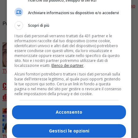
ricerche sul pubblico, sviluppo di servizi
sempre. Insieme a lei Ford, Lee Curtis e Cameron sono
stati inseriti nella Hall of Fame.
Archiviare informazioni su dispositivo e/o accedervi
Pubblicità
Scopri di più
I più letti
I tuoi dati personali verranno trattati da 431 partner e le
informazioni raccolte dal tuo dispositivo (come cookie,
identificatori univoci e altri dati del dispositivo) potrebbero
essere condivise con questi ultimi, da loro visualizzate e
memorizzate oppure essere usate nello specifico da questo
sito. Noi e i nostri partner potremmo utilizzare dati di
localizzazione esatti.
Elenco dei partner
.
TV
5 giorni fa
Alcuni fornitori potrebbero trattare i tuoi dati personali sulla
base dell'interesse legittimo, al quale puoi opporti gestendo
Chiara Ferragni diventa attrice in “Come
le tue opzioni qui sotto. Cerca un link in fondo a questa
pagina o nel menu del sito per gestire o revocare il consenso
distruggere l’ex”
nelle impostazioni della privacy e dei cookie.
Acconsento
Gestisci le opzioni
TV
4 giorni fa