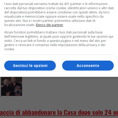
tobre e Talklandia con Massimiliano Mosetti.
I tuoi dati personali verranno trattati da 431 partner e le informazioni
raccolte dal tuo dispositivo (come cookie, identificatori univoci e altri dati
. Torna il tugurio. In tre al televoto
del dispositivo) potrebbero essere condivise con questi ultimi, da loro
visualizzate e memorizzate oppure essere usate nello specifico da
questo sito. Noi e i nostri partner potremmo utilizzare dati di
localizzazione esatti.
Elenco dei partner
.
Ventura. OAPlus vi offre la diretta testuale, i tweet più div
Alcuni fornitori potrebbero trattare i tuoi dati personali sulla base
dell'interesse legittimo, al quale puoi opporti gestendo le tue opzioni qui
sotto. Cerca un link in fondo a questa pagina o nel menu del sito per
gestire o revocare il consenso nelle impostazioni della privacy e dei
cookie.
Gestisci le opzioni
Acconsento
accia di abbandonare la Casa dopo solo 24 ore