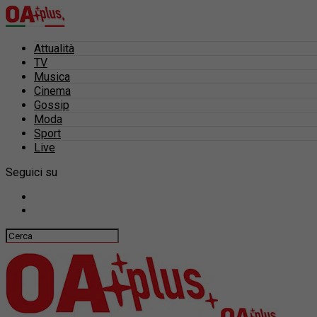
Attualità
TV
Musica
Cinema
Gossip
Moda
Sport
Live
Seguici su