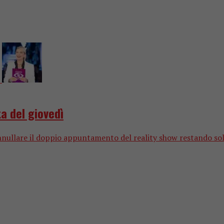
ta del giovedì
annullare il doppio appuntamento del reality show restando solo