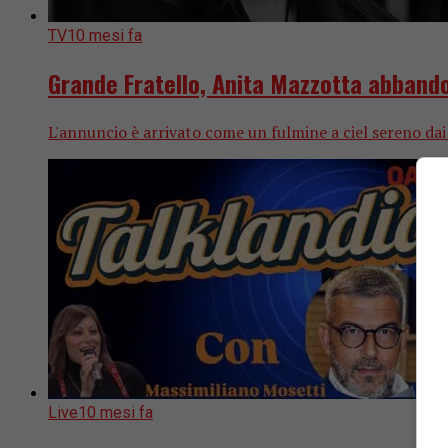
TV
10 mesi fa
Grande Fratello, Anita Mazzotta abbando
L'annuncio è arrivato come un fulmine a ciel sereno dai
Live
10 mesi fa