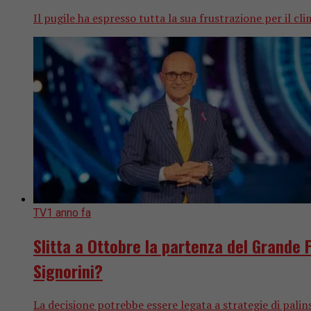
Il pugile ha espresso tutta la sua frustrazione per il cli
TV
1 anno fa
Slitta a Ottobre la partenza del Grande 
Signorini?
La decisione potrebbe essere legata a strategie di palin