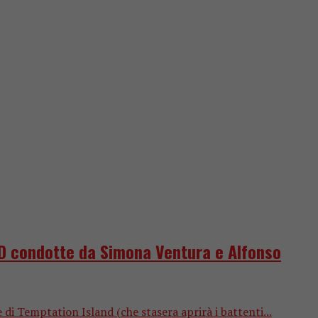
OLD condotte da Simona Ventura e Alfonso
di Temptation Island (che stasera aprirà i battenti...