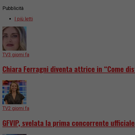
Pubblicità
I più letti
TV
3 giorni fa
Chiara Ferragni diventa attrice in “Come dis
TV
2 giorni fa
GFVIP, svelata la prima concorrente ufficiale