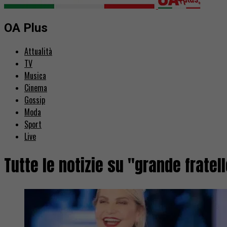
OA Plus
Attualità
TV
Musica
Cinema
Gossip
Moda
Sport
Live
Tutte le notizie su "grande fratel