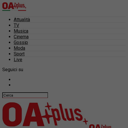
Attualità
TV
Musica
Cinema
Gossip
Moda
Sport
Live
Seguici su