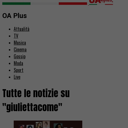
OA Plus
Attualità
TV
Musica
Cinema
Gossip
Moda
Sport
Live
Tutte le notizie su
"giuliettacome"