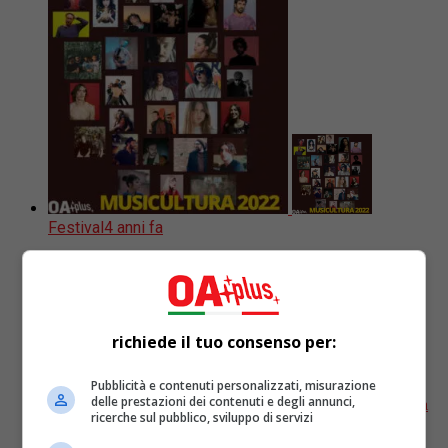
Festival
4 anni fa
61 artisti verso Musicultura 2022!
Scopriamoli con una playlist
richiede il tuo consenso per:
Ecco riuniti i 61 artisti scelti per le audizioni dal vivo
della Rassegna Musicultura, Festival dedicato alla
Pubblicità e contenuti personalizzati, misurazione
giovane canzone d’autore. Presenti anche Cassandra
delle prestazioni dei contenuti e degli annunci,
ricerche sul pubblico, sviluppo di servizi
Raffaele e Francesco...