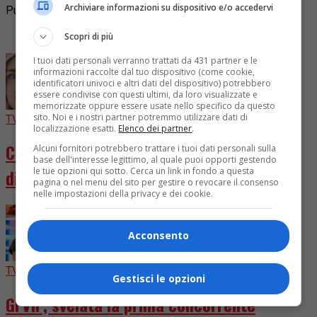
Archiviare informazioni su dispositivo e/o accedervi
Pubblicità
I più letti
Scopri di più
I tuoi dati personali verranno trattati da 431 partner e le
informazioni raccolte dal tuo dispositivo (come cookie,
identificatori univoci e altri dati del dispositivo) potrebbero
essere condivise con questi ultimi, da loro visualizzate e
memorizzate oppure essere usate nello specifico da questo
sito. Noi e i nostri partner potremmo utilizzare dati di
TV
5 giorni fa
localizzazione esatti.
Elenco dei partner
.
Chiara Ferragni diventa attrice in “Come
Alcuni fornitori potrebbero trattare i tuoi dati personali sulla
base dell'interesse legittimo, al quale puoi opporti gestendo
le tue opzioni qui sotto. Cerca un link in fondo a questa
distruggere l’ex”
pagina o nel menu del sito per gestire o revocare il consenso
nelle impostazioni della privacy e dei cookie.
Acconsento
TV
4 giorni fa
Gestisci le opzioni
GFVIP, svelata la prima concorrente