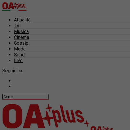
Attualità
TV
Musica
Cinema
Gossip
Moda
Sport
Live
Seguici su