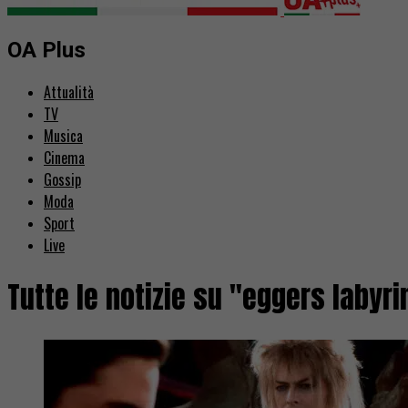
OA Plus
Attualità
TV
Musica
Cinema
Gossip
Moda
Sport
Live
Tutte le notizie su "eggers labyri