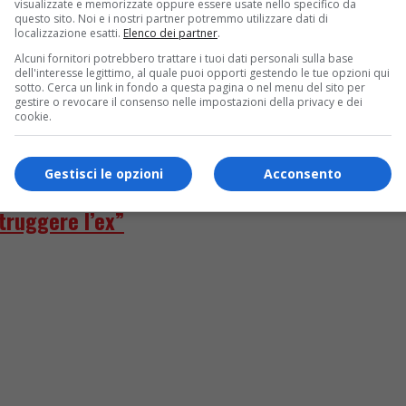
visualizzate e memorizzate oppure essere usate nello specifico da
questo sito. Noi e i nostri partner potremmo utilizzare dati di
localizzazione esatti.
Elenco dei partner
.
ria rivoluzionata con D’Urso e Presta in arriv
Alcuni fornitori potrebbero trattare i tuoi dati personali sulla base
dell'interesse legittimo, al quale puoi opporti gestendo le tue opzioni qui
sotto. Cerca un link in fondo a questa pagina o nel menu del sito per
gestire o revocare il consenso nelle impostazioni della privacy e dei
cookie.
Gestisci le opzioni
Acconsento
truggere l’ex”