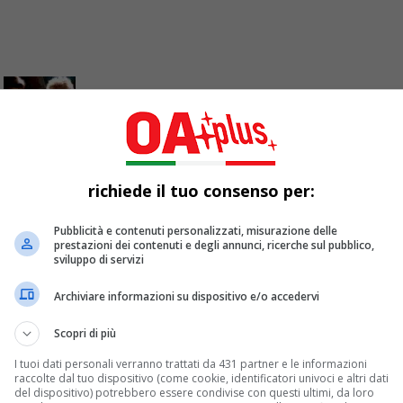
richiede il tuo consenso per:
byrinth: un ritorno al fantasy cult degli anni
Pubblicità e contenuti personalizzati, misurazione delle
la del film cult con David Bowie ed una giovanissima Jennifer Con
prestazioni dei contenuti e degli annunci, ricerche sul pubblico,
sviluppo di servizi
Archiviare informazioni su dispositivo e/o accedervi
Scopri di più
I tuoi dati personali verranno trattati da 431 partner e le informazioni
raccolte dal tuo dispositivo (come cookie, identificatori univoci e altri dati
del dispositivo) potrebbero essere condivise con questi ultimi, da loro