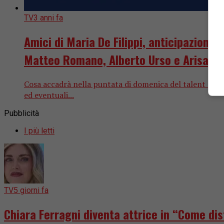
TV
3 anni fa
Amici di Maria De Filippi, anticipazioni
Matteo Romano, Alberto Urso e Arisa os
Cosa accadrà nella puntata di domenica del talent show?
ed eventuali...
Pubblicità
I più letti
TV
5 giorni fa
Chiara Ferragni diventa attrice in “Come dis