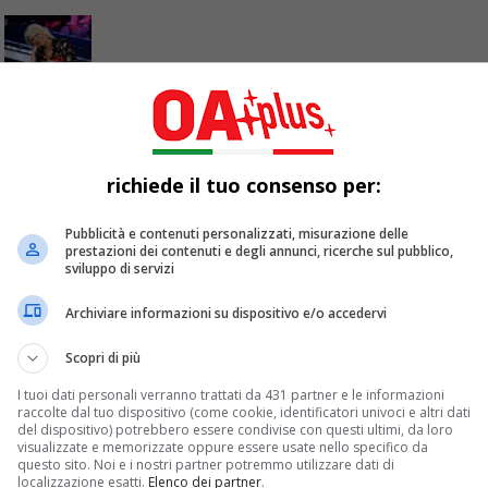
ssore di Mattia Zenzola? Ospite Angelina Man
richiede il tuo consenso per:
ent show che decreterà il vincitore tra Petit, Marisol, Holden
Pubblicità e contenuti personalizzati, misurazione delle
prestazioni dei contenuti e degli annunci, ricerche sul pubblico,
sviluppo di servizi
Archiviare informazioni su dispositivo e/o accedervi
Scopri di più
I tuoi dati personali verranno trattati da 431 partner e le informazioni
raccolte dal tuo dispositivo (come cookie, identificatori univoci e altri dati
del dispositivo) potrebbero essere condivise con questi ultimi, da loro
visualizzate e memorizzate oppure essere usate nello specifico da
questo sito. Noi e i nostri partner potremmo utilizzare dati di
localizzazione esatti.
Elenco dei partner
.