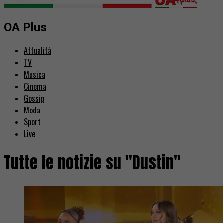
OA Plus
Attualità
TV
Musica
Cinema
Gossip
Moda
Sport
Live
Tutte le notizie su "Dustin"