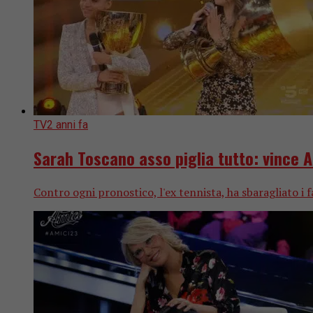
TV
2 anni fa
Sarah Toscano asso piglia tutto: vince Am
Contro ogni pronostico, l'ex tennista, ha sbaragliato i 