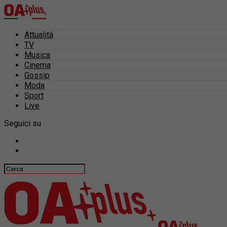
Attualità
TV
Musica
Cinema
Gossip
Moda
Sport
Live
Seguici su