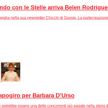
ando con le Stelle arriva Belen Rodrigue
rpiglia nella sua newsletter Chicchi di Gossip. La partecipazion
capogiro per Barbara D’Urso
 potrebbe essere una delle concorrenti più pagate nella storia d