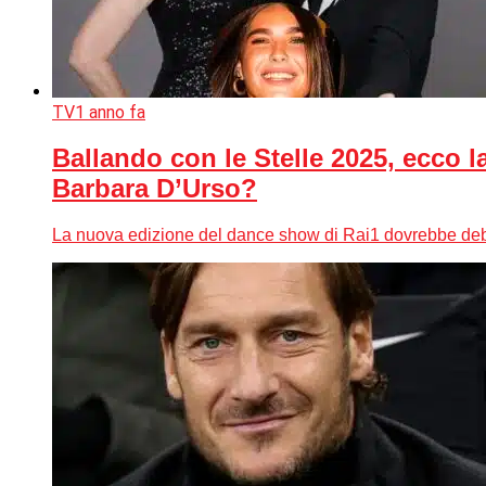
TV
1 anno fa
Ballando con le Stelle 2025, ecco l
Barbara D’Urso?
La nuova edizione del dance show di Rai1 dovrebbe debu