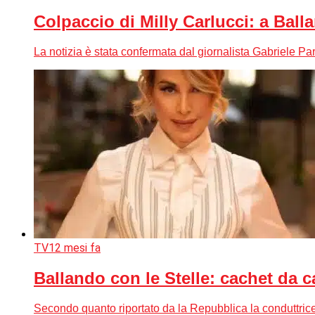
Colpaccio di Milly Carlucci: a Ball
La notizia è stata confermata dal giornalista Gabriele Pa
TV
12 mesi fa
Ballando con le Stelle: cachet da 
Secondo quanto riportato da la Repubblica la conduttrice