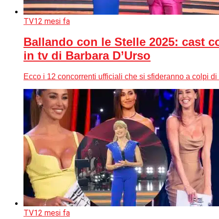
TV
12 mesi fa
Ballando con le Stelle 2025: cast c
in tv di Barbara D’Urso
Ecco i 12 concorrenti ufficiali che si sfideranno a colpi 
TV
12 mesi fa