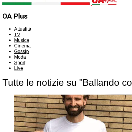
OA Plus
Attualità
TV
Musica
Cinema
Gossip
Moda
Sport
Live
Tutte le notizie su "Ballando co