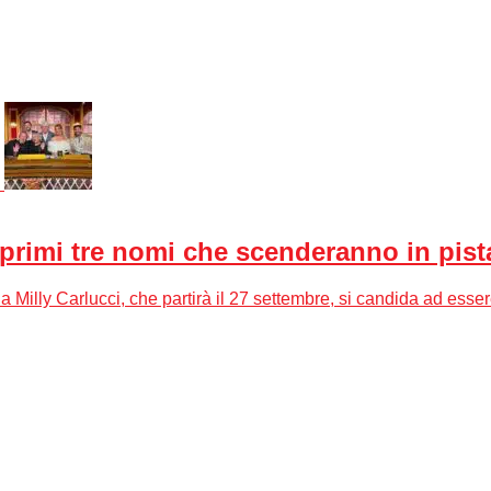
i primi tre nomi che scenderanno in pis
illy Carlucci, che partirà il 27 settembre, si candida ad essere 