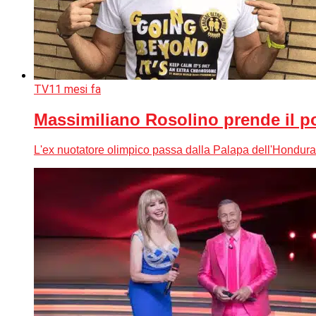
TV
11 mesi fa
Massimiliano Rosolino prende il pos
L'ex nuotatore olimpico passa dalla Palapa dell'Honduras