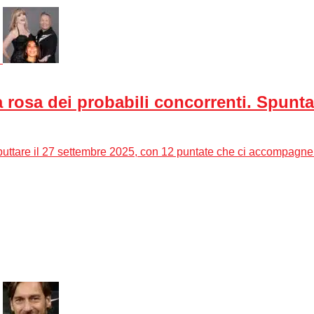
a rosa dei probabili concorrenti. Spunt
ttare il 27 settembre 2025, con 12 puntate che ci accompagner