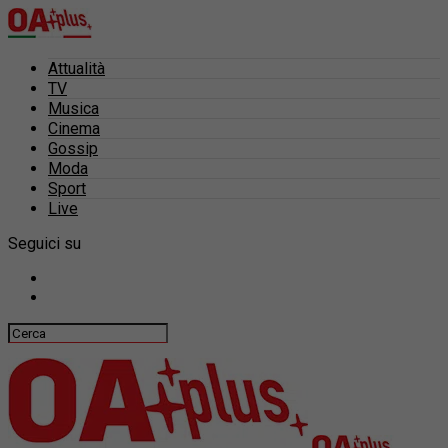
Attualità
TV
Musica
Cinema
Gossip
Moda
Sport
Live
Seguici su