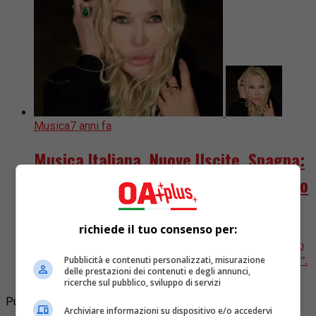
Musica
7 anni fa
Musica Italiana, Nuove Uscite. Spagna:
dopo 10 anni torna con “1954”, il nuovo
album di inediti
richiede il tuo consenso per:
Ivana Spagna torna, a distanza di 10 anni dall’ultimo
disco di inediti, con un nuovo album dal titolo “1954”.
Pubblicità e contenuti personalizzati, misurazione
delle prestazioni dei contenuti e degli annunci,
Esce oggi, 25 ottobre, in tutti gli...
ricerche sul pubblico, sviluppo di servizi
Pubblicità
Archiviare informazioni su dispositivo e/o accedervi