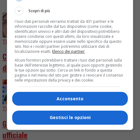
I più letti
Scopri di più
I tuoi dati personali verranno trattati da 431 partner e le
informazioni raccolte dal tuo dispositivo (come cookie,
identificatori univoci e altri dati del dispositivo) potrebbero
essere condivise con questi ultimi, da loro visualizzate e
TV
5 giorni fa
memorizzate oppure essere usate nello specifico da questo
sito. Noi e i nostri partner potremmo utilizzare dati di
localizzazione esatti.
Elenco dei partner
.
Chiara Ferragni diventa attrice in “Come
Alcuni fornitori potrebbero trattare i tuoi dati personali sulla
distruggere l’ex”
base dell'interesse legittimo, al quale puoi opporti gestendo
le tue opzioni qui sotto. Cerca un link in fondo a questa
pagina o nel menu del sito per gestire o revocare il consenso
nelle impostazioni della privacy e dei cookie.
Acconsento
TV
4 giorni fa
Gestisci le opzioni
GFVIP, svelata la prima concorrente
ufficiale