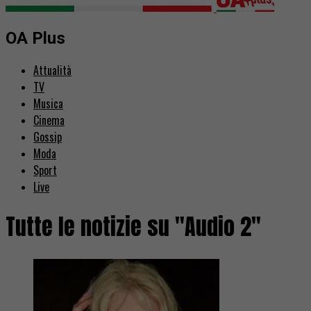
OA Plus
Attualità
TV
Musica
Cinema
Gossip
Moda
Sport
Live
Tutte le notizie su "Audio 2"