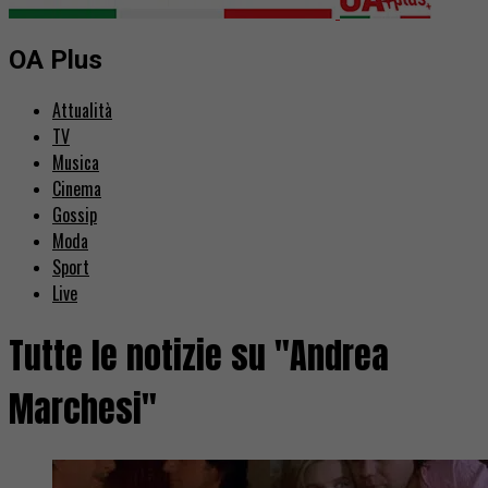
OA Plus
Attualità
TV
Musica
Cinema
Gossip
Moda
Sport
Live
Tutte le notizie su "Andrea
Marchesi"