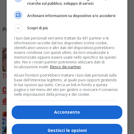
ricerche sul pubblico, sviluppo di servizi
protagonisti indiscussi ed indimenticabili assieme a
Christian De Sica, della pellicola scritta e diretta dai
Archiviare informazioni su dispositivo e/o accedervi
fratelli...
Scopri di più
Pubblicità
I tuoi dati personali verranno trattati da 431 partner e le
I più letti
informazioni raccolte dal tuo dispositivo (come cookie,
identificatori univoci e altri dati del dispositivo) potrebbero
essere condivise con questi ultimi, da loro visualizzate e
memorizzate oppure essere usate nello specifico da questo
sito. Noi e i nostri partner potremmo utilizzare dati di
localizzazione esatti.
Elenco dei partner
.
TV
4 giorni fa
Alcuni fornitori potrebbero trattare i tuoi dati personali sulla
base dell'interesse legittimo, al quale puoi opporti gestendo
le tue opzioni qui sotto. Cerca un link in fondo a questa
Chiara Ferragni diventa attrice in “Come
pagina o nel menu del sito per gestire o revocare il consenso
nelle impostazioni della privacy e dei cookie.
distruggere l’ex”
Acconsento
Gestisci le opzioni