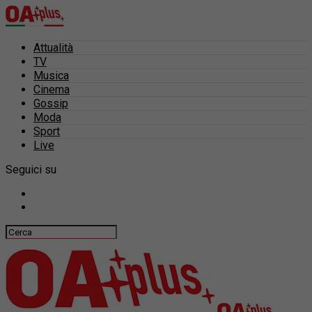
Attualità
TV
Musica
Cinema
Gossip
Moda
Sport
Live
Seguici su