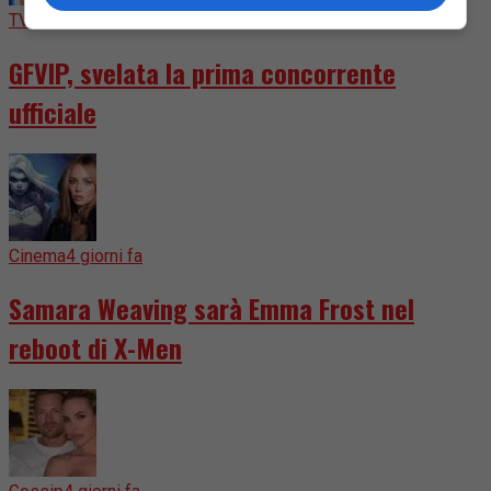
TV
3 giorni fa
GFVIP, svelata la prima concorrente
ufficiale
Cinema
4 giorni fa
Samara Weaving sarà Emma Frost nel
reboot di X-Men