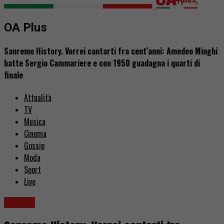
OA Plus
Sanremo History. Vorrei cantarti fra cent’anni: Amedeo Minghi
batte Sergio Cammariere e con 1950 guadagna i quarti di
finale
Attualità
TV
Musica
Cinema
Gossip
Moda
Sport
Live
Musica