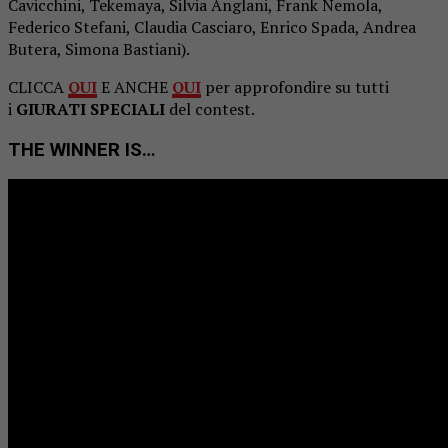
Cavicchini, Tekemaya, Silvia Anglani, Frank Nemola,
Federico Stefani, Claudia Casciaro, Enrico Spada, Andrea
Butera, Simona Bastiani).
CLICCA
QUI
E ANCHE
QUI
per approfondire su tutti
i
GIURATI SPECIALI
del contest.
THE WINNER IS…