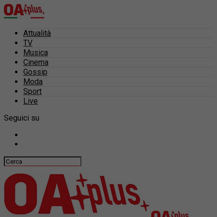
Attualità
TV
Musica
Cinema
Gossip
Moda
Sport
Live
Seguici su