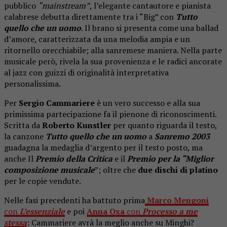
pubblico
“mainstream”
, l’elegante cantautore e pianista
calabrese debutta direttamente tra i “Big” con
Tutto
quello che un uomo
. Il brano si presenta come una ballad
d’amore, caratterizzata da una melodia ampia e un
ritornello orecchiabile; alla sanremese maniera. Nella parte
musicale però, rivela la sua provenienza e le radici ancorate
al jazz con guizzi di originalità interpretativa
personalissima.
Per
Sergio Cammariere
è un vero successo e alla sua
primissima partecipazione fa il pienone di riconoscimenti.
Scritta da
Roberto Kunstler
per quanto riguarda il testo,
la canzone
Tutto quello che un uomo
a
Sanremo 2003
guadagna la medaglia d’argento per il testo posto, ma
anche Il
Premio della Critica
e il
Premio per la “Miglior
composizione musicale
”; oltre che
due dischi di platino
per le copie vendute.
Nelle fasi precedenti ha battuto prima
Marco Mengoni
con
L’essenziale
e poi
Anna Oxa
con
Processo a me
stessa
: Cammariere avrà la meglio anche su Minghi?