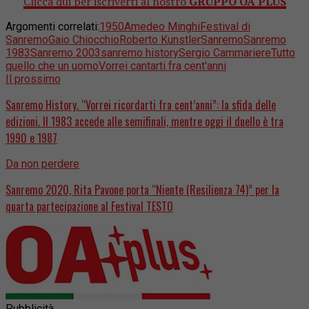
Clicca qui per iscriverti al nostro
GRUPPO
OA PLUS
Argomenti correlati:
1950
Amedeo Minghi
Festival di
Sanremo
Gaio Chiocchio
Roberto Kunstler
Sanremo
Sanremo
1983
Sanremo 2003
sanremo history
Sergio Cammariere
Tutto
quello che un uomo
Vorrei cantarti fra cent'anni
Il prossimo
Sanremo History. “Vorrei ricordarti fra cent’anni”: la sfida delle
edizioni. Il 1983 accede alle semifinali, mentre oggi il duello è tra
1990 e 1987
Da non perdere
Sanremo 2020, Rita Pavone porta “Niente (Resilienza 74)” per la
quarta partecipazione al Festival TESTO
Pubblicità