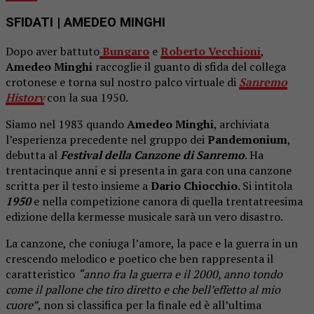
SFIDATI
| AMEDEO MINGHI
Dopo aver battuto
Bungaro
e
Roberto Vecchioni
,
Amedeo Minghi
raccoglie il guanto di sfida del collega
crotonese e torna sul nostro palco virtuale di
Sanremo
History
con la sua 1950.
Siamo nel 1983 quando
Amedeo Minghi
, archiviata
l’esperienza precedente nel gruppo dei
Pandemonium
,
debutta al
Festival della Canzone di Sanremo
. Ha
trentacinque anni e si presenta in gara con una canzone
scritta per il testo insieme a
Dario Chiocchio
. Si intitola
1950
e nella competizione canora di quella trentatreesima
edizione della kermesse musicale sarà un vero disastro.
La canzone, che coniuga l’amore, la pace e la guerra in un
crescendo melodico e poetico che ben rappresenta il
caratteristico
“anno fra la guerra e il 2000, anno tondo
come il pallone che tiro diretto e che bell’effetto al mio
cuore”
, non si classifica per la finale ed è all’ultima