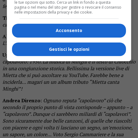
le tue opzioni qui sotto. Cerca un link in fondo a questa
felice e azzeccato.
pagina o nel menu del sito per gestire o revocare il consenso
nelle impostazioni della privacy e dei cookie.
Timothy Cavicchini
:
“Tutto quello che un uomo”. Il vero
cantautorato di Sanremo.
Acconsento
Alberto Barina
:
“1950”.. un classico, orecchiabile anche.
L’altro brano forse un po’ troppo intellettuale.
Gestisci le opzioni
Ugo Stomeo
:
Un bel brano contro un capolavoro. Voto il
capolavoro: 1950. La musica di Minghi e il testo di Chiocchio
in una congiunzione storica. Bellissima la versione live di
Mietta che si può ascoltare su YouTube. Farebbe bene a
inciderla… magari un un album tributo “Mietta canta
Minghi”!
Andrea Direnzo
:
Ognuno reputa “capolavoro” ciò che
secondo il proprio punto di vista corrisponde – appunto – a
“capolavoro”. Dunque ci sarebbero miliardi di “capolavori”.
Sono sicuramente due belle canzoni, di quelle che riascolti
con piacere e ogni volta ti lasciano un segno, un’emozione,
un sapore, un colore… Voto Sergio Cammariere e la sua