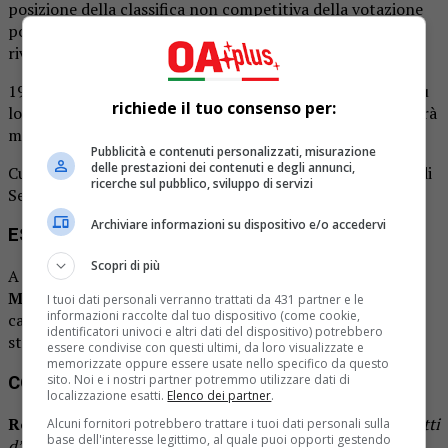
posizione della classifica non competitiva della votazione
popolare
Totip
(con 17017 voti)
. A vincere sarà la
rivelazione
Tiziana Rivale
con
Sarà quel che sarà
.
1950, che il “maestro” ha definito come la canzone che più
richiede il tuo consenso per:
lo rappresenta, recupererà a Festival concluso quando sarà
molto trasmesso dalla radio.
Pubblicità e contenuti personalizzati, misurazione
delle prestazioni dei contenuti e degli annunci,
Curiosità: la
RCA
aveva pensato di assegnare la canzone di
ricerche sul pubblico, sviluppo di servizi
Serenella al più pop
Gianni Morandi
.
Archiviare informazioni su dispositivo e/o accedervi
ESITO | SFIDA 3
Scopri di più
A superare per la terza volta il turno è
1950
.
Amedeo
Minghi
, dunque, conquista i quarti di finali mentre la
I tuoi dati personali verranno trattati da 431 partner e le
informazioni raccolte dal tuo dispositivo (come cookie,
canzone di Cammariere,
Tutto quello che un uomo
,
identificatori univoci e altri dati del dispositivo) potrebbero
stoppa qui la sua corsa per guadagnare la vittoria finale.
essere condivise con questi ultimi, da loro visualizzate e
memorizzate oppure essere usate nello specifico da questo
sito. Noi e i nostri partner potremmo utilizzare dati di
COMMENTI
| GIURIA
localizzazione esatti.
Elenco dei partner
.
Roberta Faccani
:
Il tanto bistrattato Minghi qui mette tutti
Alcuni fornitori potrebbero trattare i tuoi dati personali sulla
base dell'interesse legittimo, al quale puoi opporti gestendo
d’accordo perché 1950 resta un suo momento musicale