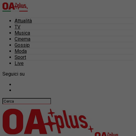
Attualità
TV
Musica
Cinema
Gossip
Moda
Sport
Live
Seguici su