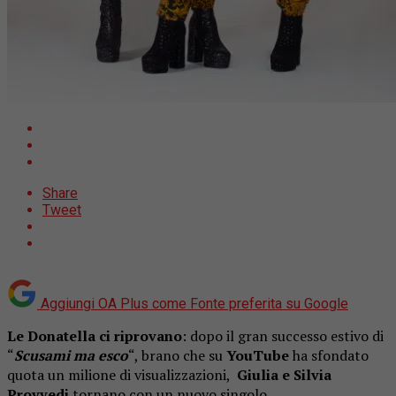
Share
Tweet
Aggiungi OA Plus come
Fonte preferita su Google
Le Donatella ci riprovano
: dopo il gran successo estivo di
“
Scusami ma esco
“, brano che su
YouTube
ha sfondato
quota un milione di visualizzazioni,
Giulia e Silvia
Provvedi
tornano con un nuovo singolo.