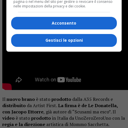
pagina o nel menu del sito per gestire o revocare il consenso
nelle impostazioni della privacy e dei cookie.
Acconsento
Gestisci le opzioni
Il
nuovo brano
è stato
prodotto
dalla A35 Records e
distribuito
da Artist First.
La firma è de Le Donatella,
con Jacopo Ettorre
, già autore di “Scusami ma esco”. Il
video
è stato
prodotto
in Italia da UnoZeroZeroUno con la
regia e la direzione
artistica di Mommo Sacchetta.