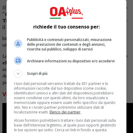
Il
successo sembra già essere ancora superiore
: la loro
“
One Love
” ha raggiunto i
tre milioni sul nuovo social
Tik Tok
, come hanno annunciato le stesse artiste tramite
richiede il tuo consenso per:
il loro profilo Instagram
qualche giorno fa
.
https://www.instagram.com/p/B5C8q05Ki-u/?
Pubblicità e contenuti personalizzati, misurazione
utm_source=ig_web_copy_link
delle prestazioni dei contenuti e degli annunci,
ricerche sul pubblico, sviluppo di servizi
Le due,
classe 1993
, ritornano proprio alla
musica dance
Archiviare informazioni su dispositivo e/o accedervi
elettronica degli anni ’90
, con un brano che ricorda le
sonorità dell’infanzia di molti dei giovani d’oggi, in attesa
Scopri di più
del
nuovo tour già annunciato per l’inverno
, ormai alle
porte.
I tuoi dati personali verranno trattati da 431 partner e le
informazioni raccolte dal tuo dispositivo (come cookie,
identificatori univoci e altri dati del dispositivo) potrebbero
VIDEO “ONE LOVE”
essere condivise con questi ultimi, da loro visualizzate e
memorizzate oppure essere usate nello specifico da questo
sito. Noi e i nostri partner potremmo utilizzare dati di
localizzazione esatti.
Elenco dei partner
.
Alcuni fornitori potrebbero trattare i tuoi dati personali sulla
base dell'interesse legittimo, al quale puoi opporti gestendo
le tue opzioni qui sotto. Cerca un link in fondo a questa