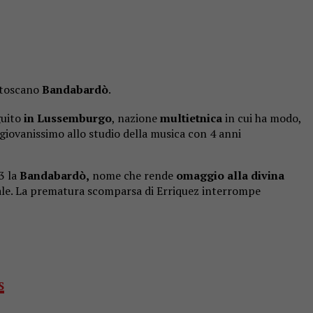
k toscano
Bandabardò
.
guito
in Lussemburgo
, nazione
multietnica
in cui ha modo,
 giovanissimo allo studio della musica con 4 anni
3 la
Bandabardò,
nome che rende
omaggio alla divina
nale. La prematura scomparsa di Erriquez interrompe
S