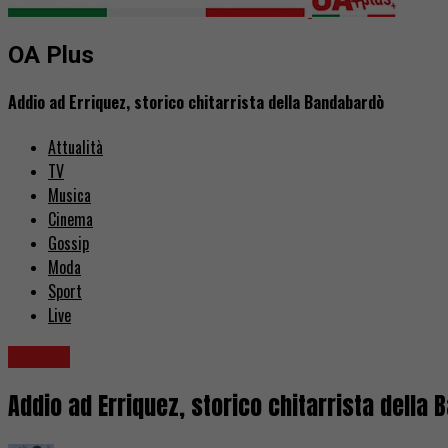
OA Plus
Addio ad Erriquez, storico chitarrista della Bandabardò
Attualità
TV
Musica
Cinema
Gossip
Moda
Sport
Live
Musica
Addio ad Erriquez, storico chitarrista della