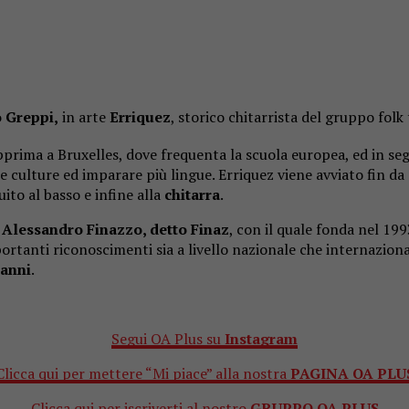
 Greppi,
in arte
Erriquez
, storico chitarrista del gruppo fol
apprima a Bruxelles, dove frequenta la scuola europea, ed in se
e culture ed imparare più lingue. Erriquez viene avviato fin da
uito al basso e infine alla
chitarra
.
e
Alessandro Finazzo, detto Finaz
, con il quale fonda nel 199
ortanti riconoscimenti sia a livello nazionale che internazio
 anni
.
Segui OA Plus su
Instagram
Clicca qui per mettere “Mi piace” alla nostra
PAGINA OA PLU
Clicca qui per iscriverti al nostro
GRUPPO OA PLUS