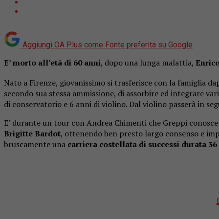
Aggiungi OA Plus come
Fonte preferita su Google
E’ morto all’età di 60 anni
, dopo una lunga malattia,
Enrico
Nato a Firenze, giovanissimo si trasferisce con la famiglia d
secondo sua stessa ammissione, di assorbire ed integrare vari
di conservatorio e 6 anni di violino. Dal violino passerà in seg
E’ durante un tour con Andrea Chimenti che Greppi conosc
Brigitte Bardot
, ottenendo ben presto largo consenso e imp
bruscamente una
carriera costellata di successi durata 36