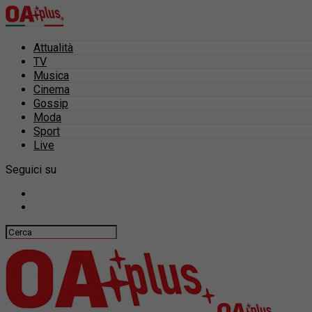
Attualità
TV
Musica
Cinema
Gossip
Moda
Sport
Live
Seguici su