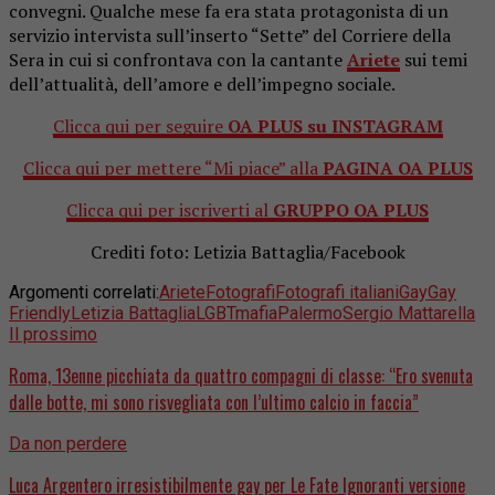
convegni. Qualche mese fa era stata protagonista di un
servizio intervista sull’inserto “Sette” del Corriere della
Sera in cui si confrontava con la cantante
Ariete
sui temi
dell’attualità, dell’amore e dell’impegno sociale.
Clicca qui per seguire
OA PLUS su INSTAGRAM
Clicca qui per mettere “Mi piace” alla
PAGINA OA PLUS
Clicca qui per iscriverti al
GRUPPO OA PLUS
Crediti foto: Letizia Battaglia/Facebook
Argomenti correlati:
Ariete
Fotografi
Fotografi italiani
Gay
Gay
Friendly
Letizia Battaglia
LGBT
mafia
Palermo
Sergio Mattarella
Il prossimo
Roma, 13enne picchiata da quattro compagni di classe: “Ero svenuta
dalle botte, mi sono risvegliata con l’ultimo calcio in faccia”
Da non perdere
Luca Argentero irresistibilmente gay per Le Fate Ignoranti versione