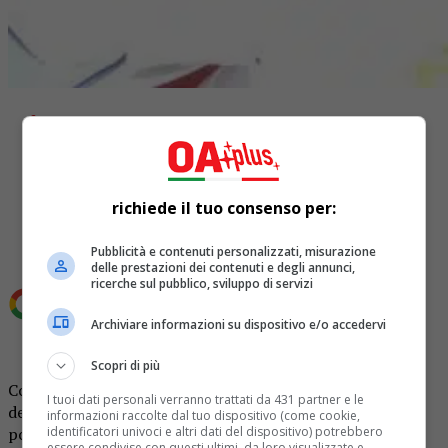
Share
richiede il tuo consenso per:
Tweet
Pubblicità e contenuti personalizzati, misurazione
delle prestazioni dei contenuti e degli annunci,
ricerche sul pubblico, sviluppo di servizi
Aggiungi OA Plus come
Fonte preferita su Google
Archiviare informazioni su dispositivo e/o accedervi
Scopri di più
Con la sua macchina fotografica ha raccontato il dramma
I tuoi dati personali verranno trattati da 431 partner e le
della Palermo sconvolta dalla ferocia della Mafia e dalla
informazioni raccolte dal tuo dispositivo (come cookie,
povertà dei quartieri più periferici, diventando una delle
identificatori univoci e altri dati del dispositivo) potrebbero
essere condivise con questi ultimi, da loro visualizzate e