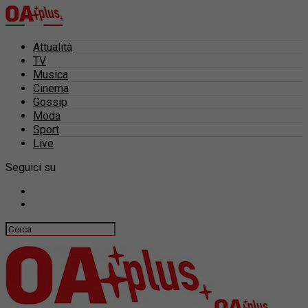
Attualità
TV
Musica
Cinema
Gossip
Moda
Sport
Live
Seguici su