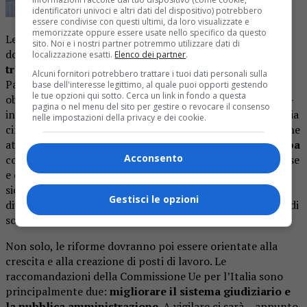
identificatori univoci e altri dati del dispositivo) potrebbero
essere condivise con questi ultimi, da loro visualizzate e
memorizzate oppure essere usate nello specifico da questo
Le priorità dell’Unione europea sono chiare. I Paesi
sito. Noi e i nostri partner potremmo utilizzare dati di
dovranno accelerare il passo in due direzioni: verso
la
localizzazione esatti.
Elenco dei partner
.
transizione digitale e l’ambiente
. Le proposte di ogni
Alcuni fornitori potrebbero trattare i tuoi dati personali sulla
Paese dovranno dunque riflettere e inglobare questi
base dell'interesse legittimo, al quale puoi opporti gestendo
le tue opzioni qui sotto. Cerca un link in fondo a questa
obiettivi comuni. La Commissione Ue si aspetta – dunque –
pagina o nel menu del sito per gestire o revocare il consenso
investimenti su larga scala in energie rinnovabili, economia
nelle impostazioni della privacy e dei cookie.
circolare e riduzione dell’inquinamento. Ma anche politiche
atte alla
riduzione del divario tra diverse parti d’Europa
Acconsento
con programmi a sostegno alla riconversione delle imprese
e della riqualificazione dei lavoratori. Un’altra parola
sicuramente ricorrente è poi
“resilienza”
. Bisognerà
Gestisci le opzioni
diventare sempre più resilienti per rafforzare la capacità di
sopportare crisi future.
Non solo, le riforme dovranno poi essere orientate alla
crescita e alla creazione di posti di lavoro. Le
raccomandazioni della Commissione Ue per l’Italia sono
principalmente due:
migliorare il sistema giudiziario e
la pubblica amministrazione
. A vigilare ci sarà – appunto