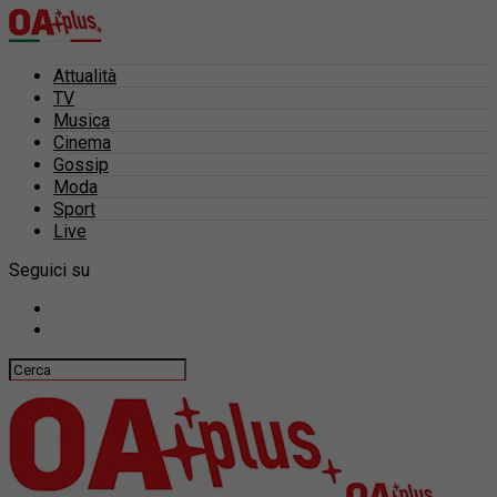
Attualità
TV
Musica
Cinema
Gossip
Moda
Sport
Live
Seguici su