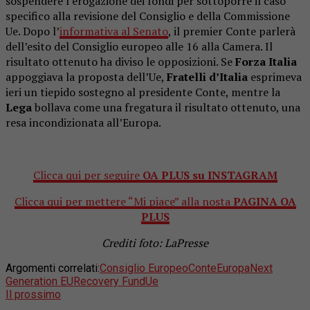
sospendere l’erogazione dei fondi per sottoporre il caso
specifico alla revisione del Consiglio e della Commissione
Ue. Dopo l’
informativa al Senato
, il premier Conte parlerà
dell’esito del Consiglio europeo alle 16 alla Camera. Il
risultato ottenuto ha diviso le opposizioni. Se
Forza Italia
appoggiava la proposta dell’Ue,
Fratelli d’Italia
esprimeva
ieri un tiepido sostegno al presidente Conte, mentre la
Lega
bollava come una fregatura il risultato ottenuto, una
resa incondizionata all’Europa.
Clicca qui per seguire
OA PLUS su INSTAGRAM
Clicca qui per mettere “Mi piace” alla nosta
PAGINA OA
PLUS
Crediti foto: LaPresse
Argomenti correlati:
Consiglio Europeo
Conte
Europa
Next
Generation EU
Recovery Fund
Ue
Il prossimo