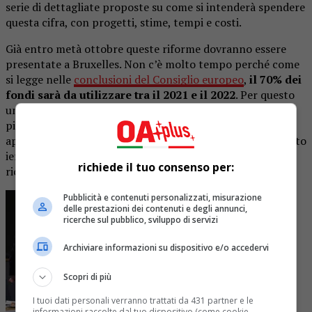
serie di dettagliate proposte su come si intenderà spendere
questa cifra, con progetti, stime, tempi e costi.
Già entro metà ottobre queste riforme dovranno essere
presentate a Bruxelles. Non c’è molto tempo perché come
si legge nelle
conclusioni del Consiglio europeo
,
il 70% dei
fondi sarà da utilizzare tra il 2021 e il 2022
. Per questo
una task force si metterà al lavoro presto per redigere il
piano di proposte che dovrà poi essere analizzato e
approvato dagli organi europei. Il premier Conte ha parlato
ieri di investimenti nel campo della scuola, università,
richiede il tuo consenso per:
ricerca e infrastrutture.
Pubblicità e contenuti personalizzati, misurazione
delle prestazioni dei contenuti e degli annunci,
ricerche sul pubblico, sviluppo di servizi
Archiviare informazioni su dispositivo e/o accedervi
Scopri di più
I tuoi dati personali verranno trattati da 431 partner e le
informazioni raccolte dal tuo dispositivo (come cookie,