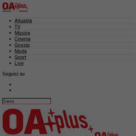
Attualità
TV
Musica
Cinema
Gossip
Moda
Sport
Live
Seguici su