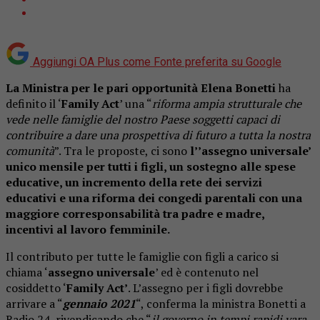
Aggiungi OA Plus come
Fonte preferita su Google
La Ministra per le pari opportunità Elena Bonetti
ha
definito il ‘
Family Act
’ una “
riforma ampia strutturale che
vede nelle famiglie del nostro Paese soggetti capaci di
contribuire a dare una prospettiva di futuro a tutta la nostra
comunità
”. Tra le proposte, ci sono
l’’assegno universale’
unico mensile per tutti i figli, un sostegno alle spese
educative, un incremento della rete dei servizi
educativi e una riforma dei congedi parentali con una
maggiore corresponsabilità tra padre e madre,
incentivi al lavoro femminile.
Il contributo per tutte le famiglie con figli a carico si
chiama ‘
assegno universale
’ ed è contenuto nel
cosiddetto ‘
Family Act’
. L’assegno per i figli dovrebbe
arrivare a “
gennaio 2021
“, conferma la ministra Bonetti a
Radio 24, rivendicando che “
il governo in tempi rapidi vara