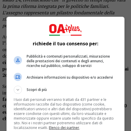
la prima riforma integrata per le politiche familiari.
L’assegno rappresenta un pilastro fondamentale della
riforma e si è quindi deciso di accelerare inserendolo in un
percorso parlamentare già avviato
“.
Ancora non è stato stabilito a quanto ammonterà
l”assegno universale’ per i figli. Secondo la proposta
richiede il tuo consenso per:
originaria di
Graziano Delrio
, l’assegno universale
dovrebbe prevedere un importo
fino a 240 euro per
Pubblicità e contenuti personalizzati, misurazione
delle prestazioni dei contenuti e degli annunci,
ciascun figlio minorenne con maggiorazione del 40%
ricerche sul pubblico, sviluppo di servizi
per quelli con disabilità, e 80 euro per ogni figlio fino ai
26 anni.
Archiviare informazioni su dispositivo e/o accedervi
Secondo invece la proposta del ministro
Bonetti
, gli
Scopri di più
importi ipotizzati erano:
160 euro per ciascun figlio per
famiglie con Isee fino a 7.000 euro; 120 euro per
I tuoi dati personali verranno trattati da 431 partner e le
informazioni raccolte dal tuo dispositivo (come cookie,
ciascun figlio per famiglie con Isee tra i 7.000 e i 40.000
identificatori univoci e altri dati del dispositivo) potrebbero
euro; 80 euro per ciascun figlio per famiglie con Isee
essere condivise con questi ultimi, da loro visualizzate e
che vada oltre i 40.000 euro.
memorizzate oppure essere usate nello specifico da questo
sito. Noi e i nostri partner potremmo utilizzare dati di
localizzazione esatti.
Elenco dei partner
.
Clicca qui per seguire
OA PLUS su INSTAGRAM